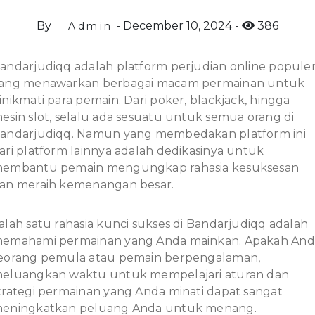
By
December 10, 2024
386
Admin
andarjudiqq adalah platform perjudian online popule
ang menawarkan berbagai macam permainan untuk
inikmati para pemain. Dari poker, blackjack, hingga
esin slot, selalu ada sesuatu untuk semua orang di
andarjudiqq. Namun yang membedakan platform ini
ari platform lainnya adalah dedikasinya untuk
embantu pemain mengungkap rahasia kesuksesan
an meraih kemenangan besar.
alah satu rahasia kunci sukses di Bandarjudiqq adalah
emahami permainan yang Anda mainkan. Apakah And
eorang pemula atau pemain berpengalaman,
eluangkan waktu untuk mempelajari aturan dan
trategi permainan yang Anda minati dapat sangat
eningkatkan peluang Anda untuk menang.