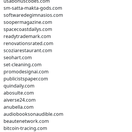
usabonuscodes.com
sm-satta-makta-gods.com
softwaredegimnasios.com
soopermagazine.com
spacecoastdailys.com
readytrademark.com
renovationsrated.com
scoziarestaurant.com
seohart.com
set-cleaning.com
promodesignai.com
publicistspaper.com
quindaily.com
abosulte.com
aiverse24.com
anubella.com
audiobooksonaudible.com
beautenetwork.com
bitcoin-tracing.com