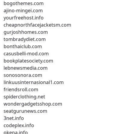
bogothemes.com
ajino-mingei.com
yourfreehost.info
cheapnorthfacejacketsm.com
gurjoshhomes.com
tombradydiet.com
bonthaiclub.com
casusbelli-mod.com
bookplatesociety.com
lebnewsmedia.com
sonosonora.com
linkuusinternasional1.com
friendsroll.com
spiderclothing.net
wondergadgetsshop.com
seatgurunews.com
3net.info
codeplex.info
okena.info