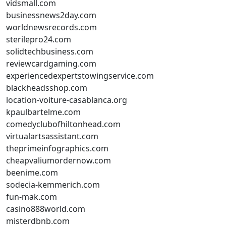
vidsmall.com
businessnews2day.com
worldnewsrecords.com
sterilepro24.com
solidtechbusiness.com
reviewcardgaming.com
experiencedexpertstowingservice.com
blackheadsshop.com
location-voiture-casablanca.org
kpaulbartelme.com
comedyclubofhiltonhead.com
virtualartsassistant.com
theprimeinfographics.com
cheapvaliumordernow.com
beenime.com
sodecia-kemmerich.com
fun-mak.com
casino888world.com
misterdbnb.com