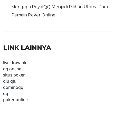
Mengapa RoyalQQ Menjadi Pilihan Utama Para
Pemain Poker Online
LINK LAINNYA
live draw hk
qq online
situs poker
qiu qiu
dominoqq
qq
poker online