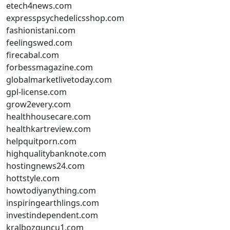
etech4news.com
expresspsychedelicsshop.com
fashionistani.com
feelingswed.com
firecabal.com
forbessmagazine.com
globalmarketlivetoday.com
gpl-license.com
grow2every.com
healthhousecare.com
healthkartreview.com
helpquitporn.com
highqualitybanknote.com
hostingnews24.com
hottstyle.com
howtodiyanything.com
inspiringearthlings.com
investindependent.com
kralbozguncu1.com