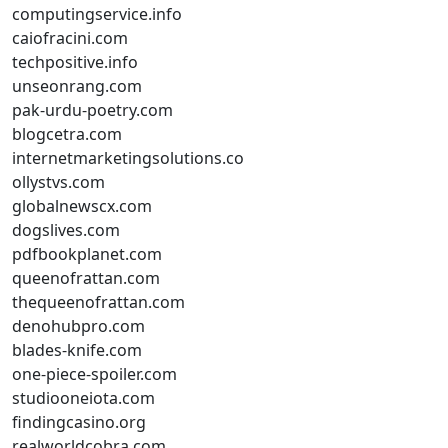
computingservice.info
caiofracini.com
techpositive.info
unseonrang.com
pak-urdu-poetry.com
blogcetra.com
internetmarketingsolutions.co
ollystvs.com
globalnewscx.com
dogslives.com
pdfbookplanet.com
queenofrattan.com
thequeenofrattan.com
denohubpro.com
blades-knife.com
one-piece-spoiler.com
studiooneiota.com
findingcasino.org
realworldcobra.com