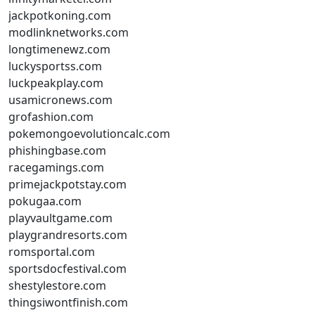
jackpotkoning.com
modlinknetworks.com
longtimenewz.com
luckysportss.com
luckpeakplay.com
usamicronews.com
grofashion.com
pokemongoevolutioncalc.com
phishingbase.com
racegamings.com
primejackpotstay.com
pokugaa.com
playvaultgame.com
playgrandresorts.com
romsportal.com
sportsdocfestival.com
shestylestore.com
thingsiwontfinish.com