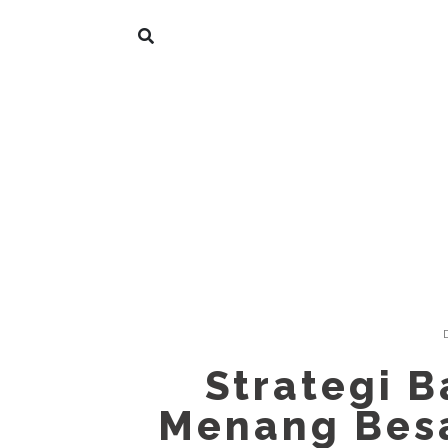
Skip
Search
to
content
Strategi B
Menang Besa