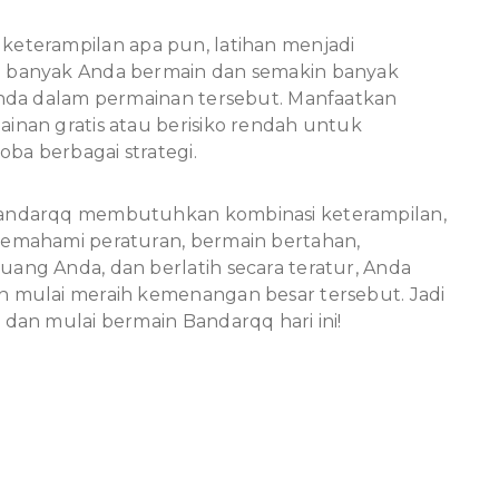
nya keterampilan apa pun, latihan menjadi
 banyak Anda bermain dan semakin banyak
Anda dalam permainan tersebut. Manfaatkan
nan gratis atau berisiko rendah untuk
a berbagai strategi.
Bandarqq membutuhkan kombinasi keterampilan,
emahami peraturan, bermain bertahan,
ng Anda, dan berlatih secara teratur, Anda
 mulai meraih kemenangan besar tersebut. Jadi
dan mulai bermain Bandarqq hari ini!