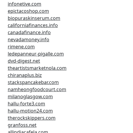
infonetive.com
epictacoshop.com
biopuraskinserum.com
californiafinances.info
canadafinance.info
nevadamoney.info
rimene.com
ledepanneur-pigalle.com
dvd-digest.net
theartistsmarketnola.com
chiranaplus.biz
stackspancakebar.com
namheongfoodcourt.com
milanoglasgow.com
hallu-forte3.com
hallu-motion24.com
therockskippers.com
granfoss.net
allindiacafela.com