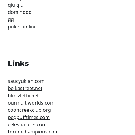
qiu qiu
dominoqq
qq
poker online
Links
saucyukiah.com
beikastreet.net
filmizlettir.net
ourmultiworlds.com
cooncreekclub.org
pegpufftimes.com
celestia-arts.com
forumchampions.com