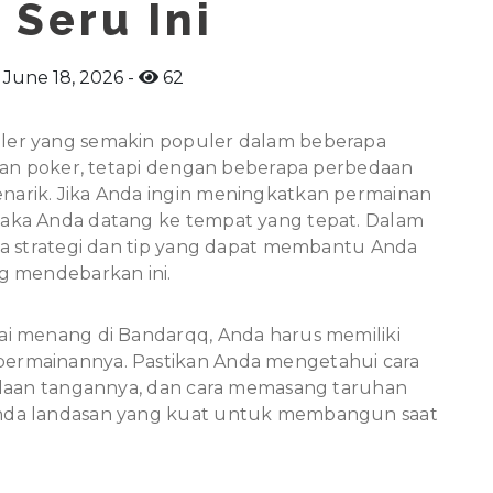
 Seru Ini
June 18, 2026
62
ler yang semakin populer dalam beberapa
ngan poker, tetapi dengan beberapa perbedaan
arik. Jika Anda ingin meningkatkan permainan
aka Anda datang ke tempat yang tepat. Dalam
pa strategi dan tip yang dapat membantu Anda
g mendebarkan ini.
ai menang di Bandarqq, Anda harus memiliki
ermainannya. Pastikan Anda mengetahui cara
bedaan tangannya, dan cara memasang taruhan
nda landasan yang kuat untuk membangun saat