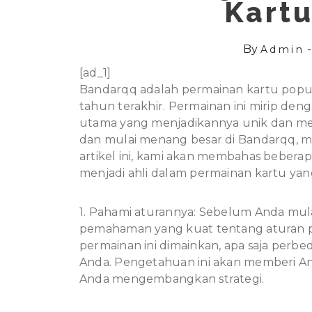
Kartu
By
Admin
[ad_1]
Bandarqq adalah permainan kartu popu
tahun terakhir. Permainan ini mirip de
utama yang menjadikannya unik dan men
dan mulai menang besar di Bandarqq, m
artikel ini, kami akan membahas bebera
menjadi ahli dalam permainan kartu yan
1. Pahami aturannya: Sebelum Anda mul
pemahaman yang kuat tentang aturan p
permainan ini dimainkan, apa saja per
Anda. Pengetahuan ini akan memberi A
Anda mengembangkan strategi.