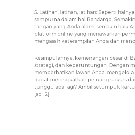
5. Latihan, latihan, latihan: Seperti hal
sempurna dalam hal Bandarqq. Semakin
tangan yang Anda alami, semakin baik 
platform online yang menawarkan permai
mengasah keterampilan Anda dan mencob
Kesimpulannya, kemenangan besar di 
strategi, dan keberuntungan. Dengan m
memperhatikan lawan Anda, mengelola ua
dapat meningkatkan peluang sukses dan
tunggu apa lagi? Ambil setumpuk kartu 
[ad_2]