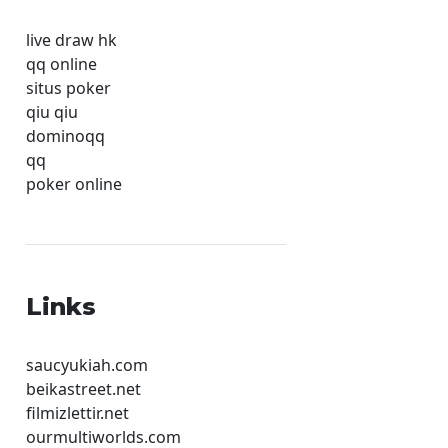
live draw hk
qq online
situs poker
qiu qiu
dominoqq
qq
poker online
Links
saucyukiah.com
beikastreet.net
filmizlettir.net
ourmultiworlds.com