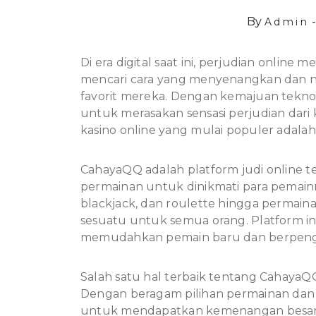
By
Admin
Di era digital saat ini, perjudian online
mencari cara yang menyenangkan dan 
favorit mereka. Dengan kemajuan tekno
untuk merasakan sensasi perjudian dari
kasino online yang mulai populer adala
CahayaQQ adalah platform judi online
permainan untuk dinikmati para pemainny
blackjack, dan roulette hingga permaina
sesuatu untuk semua orang. Platform i
memudahkan pemain baru dan berpenga
Salah satu hal terbaik tentang Cahaya
Dengan beragam pilihan permainan dan 
untuk mendapatkan kemenangan besar.