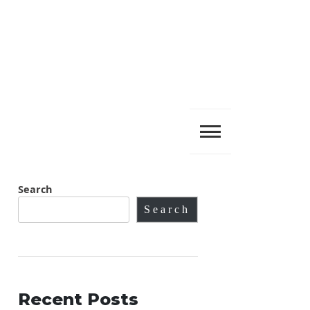
Menu
Di Agen Slot Gacor
an proses cepat. Ikuti panduan ini untuk mulai bermain
 besar dalam waktu singkat.
roses Cepat
Search
Search
Recent Posts