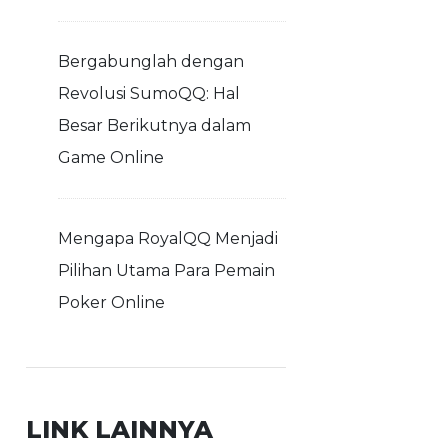
Bergabunglah dengan
Revolusi SumoQQ: Hal
Besar Berikutnya dalam
Game Online
Mengapa RoyalQQ Menjadi
Pilihan Utama Para Pemain
Poker Online
LINK LAINNYA