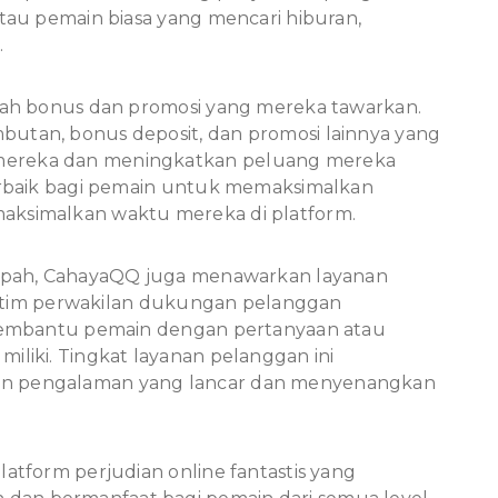
tau pemain biasa yang mencari hiburan,
.
lah bonus dan promosi yang mereka tawarkan.
tan, bonus deposit, dan promosi lainnya yang
ereka dan meningkatkan peluang mereka
erbaik bagi pemain untuk memaksimalkan
ksimalkan waktu mereka di platform.
impah, CahayaQQ juga menawarkan layanan
ki tim perwakilan dukungan pelanggan
 membantu pemain dengan pertanyaan atau
liki. Tingkat layanan pelanggan ini
n pengalaman yang lancar dan menyenangkan
atform perjudian online fantastis yang