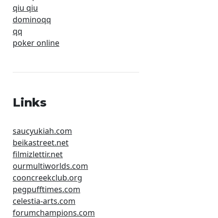
qiu qiu
dominoqq
qq
poker online
Links
saucyukiah.com
beikastreet.net
filmizlettir.net
ourmultiworlds.com
cooncreekclub.org
pegpufftimes.com
celestia-arts.com
forumchampions.com