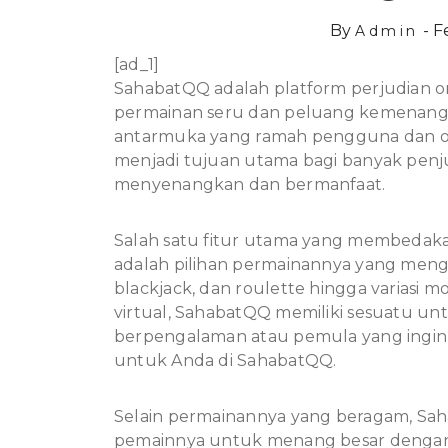
By
F
Admin
[ad_1]
SahabatQQ adalah platform perjudian 
permainan seru dan peluang kemenanga
antarmuka yang ramah pengguna dan o
menjadi tujuan utama bagi banyak penj
menyenangkan dan bermanfaat.
Salah satu fitur utama yang membedakan
adalah pilihan permainannya yang mengesa
blackjack, dan roulette hingga variasi m
virtual, SahabatQQ memiliki sesuatu un
berpengalaman atau pemula yang ingi
untuk Anda di SahabatQQ.
Selain permainannya yang beragam, S
pemainnya untuk menang besar dengan 