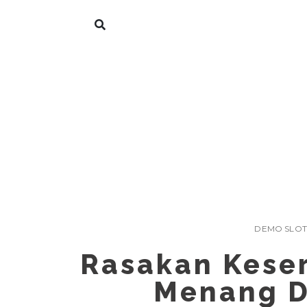
Skip
Search
to
content
DEMO SLO
Rasakan Kese
Menang D