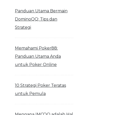
Panduan Utama Bermain
DominoQQ: Tips dan
Strategi
Memahami Poker88:
Panduan Utama Anda
untuk Poker Online
10 Strategi Poker Teratas
untuk Pemula
Mengapa IMCQQ adalah Hal