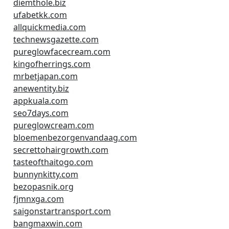
diemthole.biz
ufabetkk.com
allquickmedia.com
technewsgazette.com
pureglowfacecream.com
kingofherrings.com
mrbetjapan.com
anewentity.biz
appkuala.com
seo7days.com
pureglowcream.com
bloemenbezorgenvandaag.com
secrettohairgrowth.com
tasteofthaitogo.com
bunnynkitty.com
bezopasnik.org
fjmnxga.com
saigonstartransport.com
bangmaxwin.com