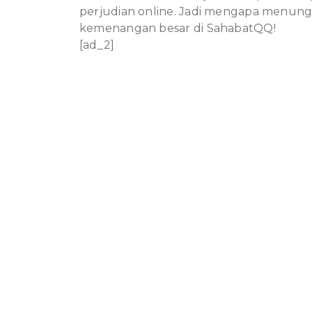
perjudian online. Jadi mengapa menungg
kemenangan besar di SahabatQQ!
[ad_2]