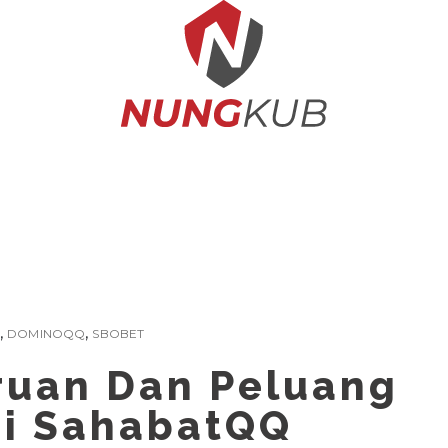
Tips Mendaftar 
Pelajari tips mendaftar di agen slot gacor deng
dan menangkan hadiah
Dengan P
,
,
T
DOMINOQQ
SBOBET
ruan Dan Peluang
i SahabatQQ