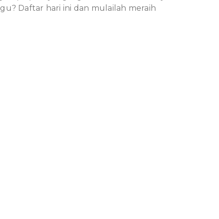
u? Daftar hari ini dan mulailah meraih