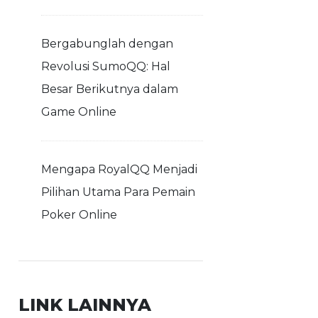
Bergabunglah dengan
Revolusi SumoQQ: Hal
Besar Berikutnya dalam
Game Online
Mengapa RoyalQQ Menjadi
Pilihan Utama Para Pemain
Poker Online
LINK LAINNYA