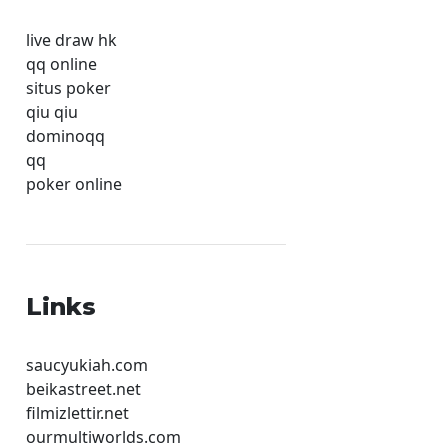
live draw hk
qq online
situs poker
qiu qiu
dominoqq
qq
poker online
Links
saucyukiah.com
beikastreet.net
filmizlettir.net
ourmultiworlds.com