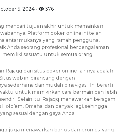
ctober 5, 2024
376
ng mencari tujuan akhir untuk memainkan
awabannya. Platform poker online ini telah
rena antarmukanya yang ramah pengguna,
aik Anda seorang profesional berpengalaman
 memiliki sesuatu untuk semua orang.
Rajaqq dari situs poker online lainnya adalah
itus web ini dirancang dengan
sederhana dan mudah dinavigasi. Ini berarti
 waktu untuk memikirkan cara bermain dan lebih
endiri. Selain itu, Rajaqq menawarkan beragam
s Hold’em, Omaha, dan banyak lagi, sehingga
yang sesuai dengan gaya Anda.
jaqq juga menawarkan bonus dan promosi yang