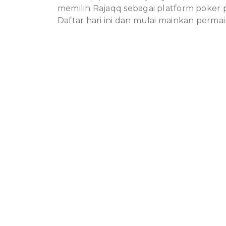
memilih Rajaqq sebagai platform poker
Daftar hari ini dan mulai mainkan permai