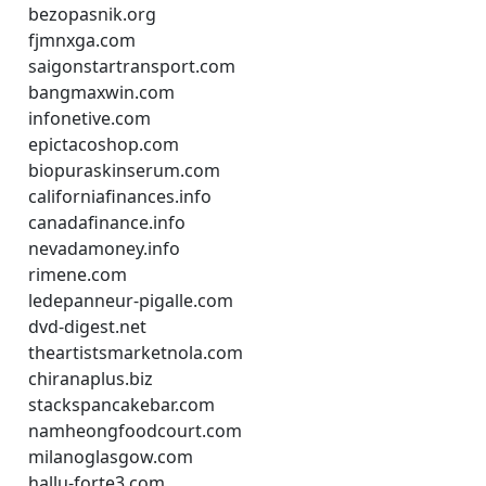
bezopasnik.org
fjmnxga.com
saigonstartransport.com
bangmaxwin.com
infonetive.com
epictacoshop.com
biopuraskinserum.com
californiafinances.info
canadafinance.info
nevadamoney.info
rimene.com
ledepanneur-pigalle.com
dvd-digest.net
theartistsmarketnola.com
chiranaplus.biz
stackspancakebar.com
namheongfoodcourt.com
milanoglasgow.com
hallu-forte3.com