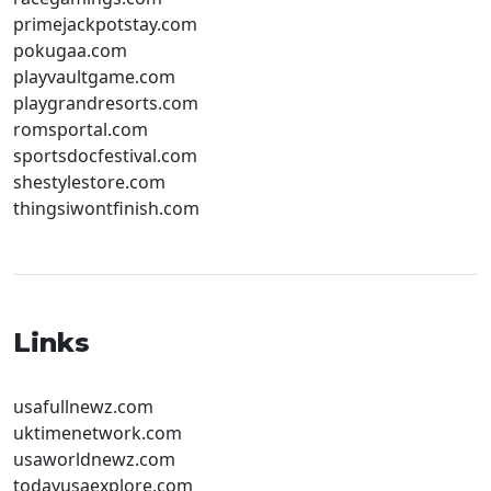
primejackpotstay.com
pokugaa.com
playvaultgame.com
playgrandresorts.com
romsportal.com
sportsdocfestival.com
shestylestore.com
thingsiwontfinish.com
Links
usafullnewz.com
uktimenetwork.com
usaworldnewz.com
todayusaexplore.com