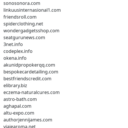
sonosonora.com
linkuusinternasional1.com
friendsroll.com
spiderclothing.net
wondergadgetsshop.com
seatgurunews.com
3net.info
codeplex.info
okena.info
akunidpropokerqq.com
bespokecardetailing.com
bestfriendscredit.com
elibrary.biz
eczema-naturalcures.com
astro-bath.com
aghapal.com
altu-expo.com
authorjennijames.com
viajearoma.net