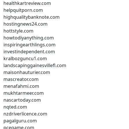
healthkartreview.com
helpquitporn.com
highqualitybanknote.com
hostingnews24.com
hottstyle.com
howtodiyanything.com
inspiringearthlings.com
investindependent.com
kralbozguncu1.com
landscapinggainesvillefl.com
maisonhauturier.com
mascreator.com
menafahmi.com
mukhtarmeer.com
nascartoday.com
nqted.com
nzdriverlicence.com
pagalguru.com
pcegame.com