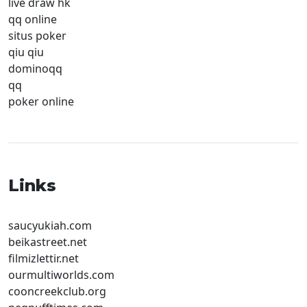
live draw hk
qq online
situs poker
qiu qiu
dominoqq
qq
poker online
Links
saucyukiah.com
beikastreet.net
filmizlettir.net
ourmultiworlds.com
cooncreekclub.org