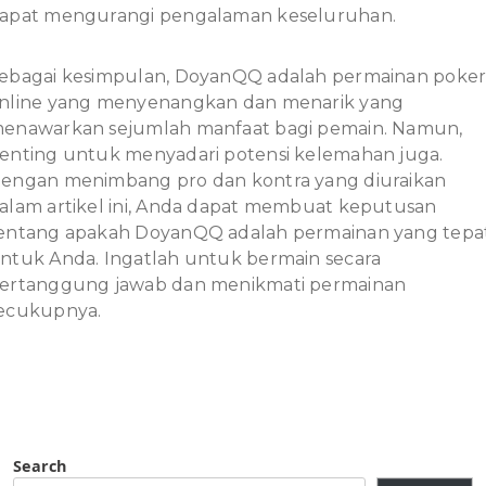
apat mengurangi pengalaman keseluruhan.
ebagai kesimpulan, DoyanQQ adalah permainan poke
nline yang menyenangkan dan menarik yang
enawarkan sejumlah manfaat bagi pemain. Namun,
enting untuk menyadari potensi kelemahan juga.
engan menimbang pro dan kontra yang diuraikan
alam artikel ini, Anda dapat membuat keputusan
entang apakah DoyanQQ adalah permainan yang tepa
ntuk Anda. Ingatlah untuk bermain secara
ertanggung jawab dan menikmati permainan
ecukupnya.
Search