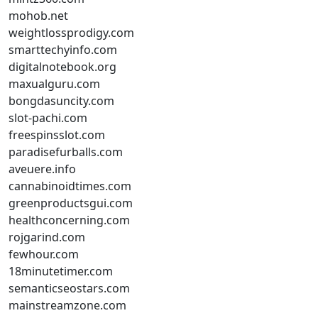
mohob.net
weightlossprodigy.com
smarttechyinfo.com
digitalnotebook.org
maxualguru.com
bongdasuncity.com
slot-pachi.com
freespinsslot.com
paradisefurballs.com
aveuere.info
cannabinoidtimes.com
greenproductsgui.com
healthconcerning.com
rojgarind.com
fewhour.com
18minutetimer.com
semanticseostars.com
mainstreamzone.com