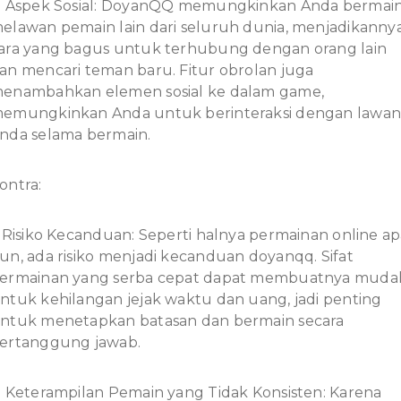
. Aspek Sosial: DoyanQQ memungkinkan Anda bermai
elawan pemain lain dari seluruh dunia, menjadikanny
ara yang bagus untuk terhubung dengan orang lain
an mencari teman baru. Fitur obrolan juga
enambahkan elemen sosial ke dalam game,
emungkinkan Anda untuk berinteraksi dengan lawa
nda selama bermain.
ontra:
. Risiko Kecanduan: Seperti halnya permainan online a
un, ada risiko menjadi kecanduan doyanqq. Sifat
ermainan yang serba cepat dapat membuatnya muda
ntuk kehilangan jejak waktu dan uang, jadi penting
ntuk menetapkan batasan dan bermain secara
ertanggung jawab.
. Keterampilan Pemain yang Tidak Konsisten: Karena