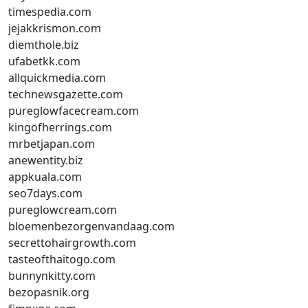
timespedia.com
jejakkrismon.com
diemthole.biz
ufabetkk.com
allquickmedia.com
technewsgazette.com
pureglowfacecream.com
kingofherrings.com
mrbetjapan.com
anewentity.biz
appkuala.com
seo7days.com
pureglowcream.com
bloemenbezorgenvandaag.com
secrettohairgrowth.com
tasteofthaitogo.com
bunnynkitty.com
bezopasnik.org