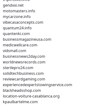
gendxxi.net
motomasters.info
mycarzone.info
vibecasaconcepts.com
quantum24.info
quantenki.com
businessmagazineusa.com
medicwellcare.com
vidsmall.com
businessnews2day.com
worldnewsrecords.com
sterilepro24.com
solidtechbusiness.com
reviewcardgaming.com
experiencedexpertstowingservice.com
blackheadsshop.com
location-voiture-casablanca.org
kpaulbartelme.com