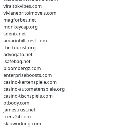
viraltokvibes.com
vivianebritoimoveis.com
magforbes.net
monkeycap.org
sdenix.net
amarinhillcrest.com
the-tourist.org
advogato.net
isafebag.net
bloombergz.com
enterpriseboosts.com
casino-kartenspiele.com
casino-automatenspiele.org
casino-tischspiele.com
otbody.com
jamestrust.net
trenz24.com
skipworking.com