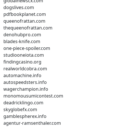
globalnewscx.com
dogslives.com
pdfbookplanet.com
queenofrattan.com
thequeenofrattan.com
denohubpro.com
blades-knife.com
one-piece-spoiler.com
studiooneiota.com
findingcasino.org
realworldcobra.com
automachine.info
autospeedsters.info
wagerchampion.info
monomousumicontest.com
deadricklingo.com
skyglobefx.com
gamblespherex.info
agentur-ramsenthaler.com