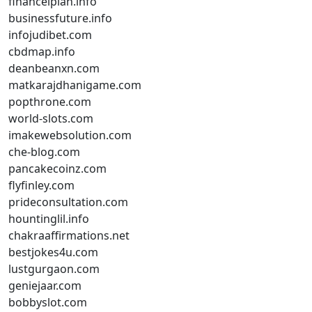
financelplan.info
businessfuture.info
infojudibet.com
cbdmap.info
deanbeanxn.com
matkarajdhanigame.com
popthrone.com
world-slots.com
imakewebsolution.com
che-blog.com
pancakecoinz.com
flyfinley.com
prideconsultation.com
hountinglil.info
chakraaffirmations.net
bestjokes4u.com
lustgurgaon.com
geniejaar.com
bobbyslot.com