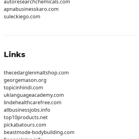
autoresearchchemicals.com
apnabusinesskaro.com
suleckiego.com
Links
thecedarglenmaltshop.com
georgemason.org
topicinhindi.com
uklanguageacademy.com
lindehealthcarefree.com
allbusinessjobs.info
top10products.net
pickabatours.com
beastmode-bodybuilding.com