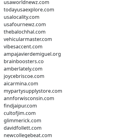
usaworldnewz.com
todayusaexplore.com
usalocality.com
usafournewz.com
thebalochhal.com
vehicularmaster.com
vibesaccent.com
ampajavierdemiguel.org
brainboosters.co
amberlately.com
joycebriscoe.com
aicarmina.com
mypartysupplystore.com
annforwisconsin.com
findjaipur.com
cultofjim.com
glimmerick.com
davidfollett.com
newcollegebeat.com