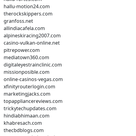
hallu-motion24.com
therockskippers.com
granfoss.net
allindiacafela.com
alpineskiracing2007.com
casino-vulkan-online.net
pitrepower.com
mediatown360.com
digitaleyestrainclinic.com
missionposible.com
online-casinos-vegas.com
xfinityrouterlogin.com
marketingjacks.com
topappliancereviews.com
trickytechupdates.com
hindiabhimaan.com
khabresach.com
thecbdblogs.com