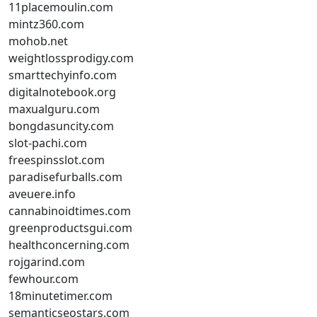
11placemoulin.com
mintz360.com
mohob.net
weightlossprodigy.com
smarttechyinfo.com
digitalnotebook.org
maxualguru.com
bongdasuncity.com
slot-pachi.com
freespinsslot.com
paradisefurballs.com
aveuere.info
cannabinoidtimes.com
greenproductsgui.com
healthconcerning.com
rojgarind.com
fewhour.com
18minutetimer.com
semanticseostars.com