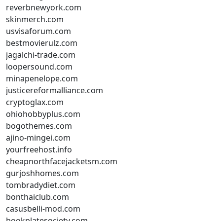
reverbnewyork.com
skinmerch.com
usvisaforum.com
bestmovierulz.com
jagalchi-trade.com
loopersound.com
minapenelope.com
justicereformalliance.com
cryptoglax.com
ohiohobbyplus.com
bogothemes.com
ajino-mingei.com
yourfreehost.info
cheapnorthfacejacketsm.com
gurjoshhomes.com
tombradydiet.com
bonthaiclub.com
casusbelli-mod.com
bookplatesociety.com