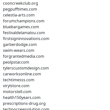
cooncreekclub.org
pegpufftimes.com
celestia-arts.com
forumchampions.com
bluebargames.com
festivaldelamalou.com
firstsigninnovations.com
garberdodge.com
swim-wears.com
forgrantedmedia.com
peolpstar.com
tylerscustomdesign.com
carworksonline.com
techtimesss.com
virylstore.com
motorstell.com
health150years.com
prescriptions-drug.org
technocrewsolution.com