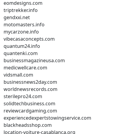
eomdesigns.com
triptrekker.info
gendxxi.net
motomasters.info
mycarzone.info
vibecasaconcepts.com
quantum24.info
quantenki.com
businessmagazineusa.com
medicwellcare.com
vidsmall.com
businessnews2day.com
worldnewsrecords.com
sterilepro24.com
solidtechbusiness.com
reviewcardgaming.com
experiencedexpertstowingservice.com
blackheadsshop.com
location-voiture-casablanca.org