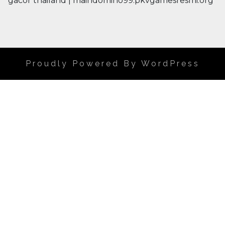
gacor thailand
|
maindomino99.pkvgamesresmi.org
Proudly Powered By WordPress