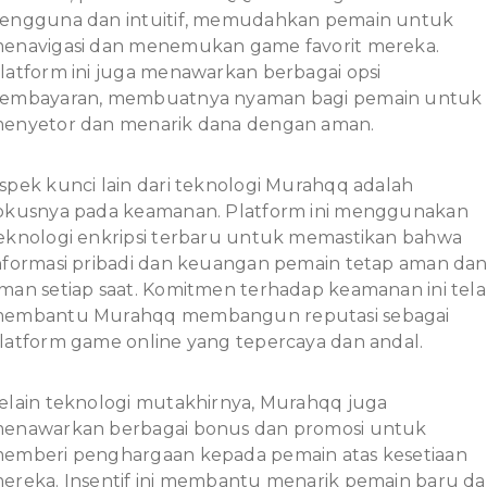
engguna dan intuitif, memudahkan pemain untuk
enavigasi dan menemukan game favorit mereka.
latform ini juga menawarkan berbagai opsi
embayaran, membuatnya nyaman bagi pemain untuk
enyetor dan menarik dana dengan aman.
spek kunci lain dari teknologi Murahqq adalah
okusnya pada keamanan. Platform ini menggunakan
eknologi enkripsi terbaru untuk memastikan bahwa
nformasi pribadi dan keuangan pemain tetap aman da
man setiap saat. Komitmen terhadap keamanan ini tel
embantu Murahqq membangun reputasi sebagai
latform game online yang tepercaya dan andal.
elain teknologi mutakhirnya, Murahqq juga
enawarkan berbagai bonus dan promosi untuk
emberi penghargaan kepada pemain atas kesetiaan
ereka. Insentif ini membantu menarik pemain baru d