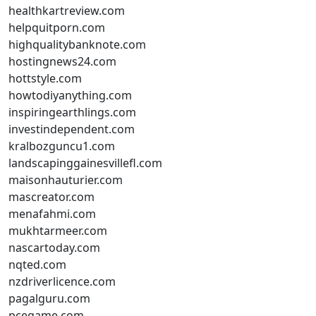
healthkartreview.com
helpquitporn.com
highqualitybanknote.com
hostingnews24.com
hottstyle.com
howtodiyanything.com
inspiringearthlings.com
investindependent.com
kralbozguncu1.com
landscapinggainesvillefl.com
maisonhauturier.com
mascreator.com
menafahmi.com
mukhtarmeer.com
nascartoday.com
nqted.com
nzdriverlicence.com
pagalguru.com
pcegame.com