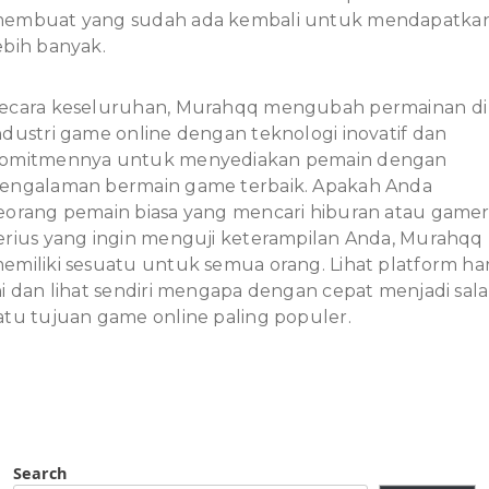
embuat yang sudah ada kembali untuk mendapatka
ebih banyak.
ecara keseluruhan, Murahqq mengubah permainan di
ndustri game online dengan teknologi inovatif dan
omitmennya untuk menyediakan pemain dengan
engalaman bermain game terbaik. Apakah Anda
eorang pemain biasa yang mencari hiburan atau game
erius yang ingin menguji keterampilan Anda, Murahqq
emiliki sesuatu untuk semua orang. Lihat platform har
ni dan lihat sendiri mengapa dengan cepat menjadi sal
atu tujuan game online paling populer.
Search