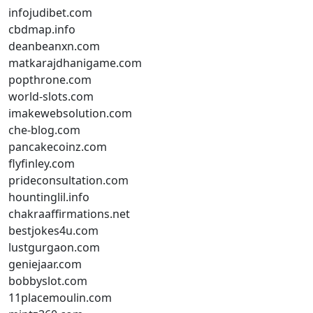
infojudibet.com
cbdmap.info
deanbeanxn.com
matkarajdhanigame.com
popthrone.com
world-slots.com
imakewebsolution.com
che-blog.com
pancakecoinz.com
flyfinley.com
prideconsultation.com
hountinglil.info
chakraaffirmations.net
bestjokes4u.com
lustgurgaon.com
geniejaar.com
bobbyslot.com
11placemoulin.com