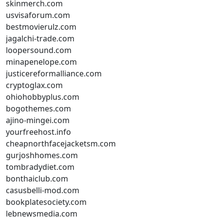
skinmerch.com
usvisaforum.com
bestmovierulz.com
jagalchi-trade.com
loopersound.com
minapenelope.com
justicereformalliance.com
cryptoglax.com
ohiohobbyplus.com
bogothemes.com
ajino-mingei.com
yourfreehost.info
cheapnorthfacejacketsm.com
gurjoshhomes.com
tombradydiet.com
bonthaiclub.com
casusbelli-mod.com
bookplatesociety.com
lebnewsmedia.com