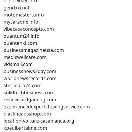
triptrekker.info
gendxxi.net
motomasters.info
mycarzone.info
vibecasaconcepts.com
quantum24.info
quantenki.com
businessmagazineusa.com
medicwellcare.com
vidsmall.com
businessnews2day.com
worldnewsrecords.com
sterilepro24.com
solidtechbusiness.com
reviewcardgaming.com
experiencedexpertstowingservice.com
blackheadsshop.com
location-voiture-casablanca.org
kpaulbartelme.com