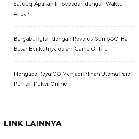
Satuqq: Apakah Ini Sepadan dengan Waktu
Anda?
Bergabunglah dengan Revolusi SumoQQ: Hal
Besar Berikutnya dalam Game Online
Mengapa RoyalQQ Menjadi Pilihan Utama Para
Pemain Poker Online
LINK LAINNYA