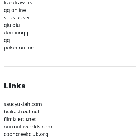
live draw hk
qq online
situs poker
qiu qiu
dominoqq
qq
poker online
Links
saucyukiah.com
beikastreet.net
filmizlettir.net
ourmultiworlds.com
cooncreekclub.org