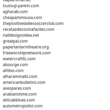
tsutsuji-parkin.com
agharab.com
cheapammousa.com
thepositiveladiessoccerclub.com
recetasdecocinafaciles.com
naildesignsidea.net
greatpai.com
paperlanterntheatre.org
freeworshipnetwork.com
watercraftllc.com
abourge.com
afiliixs.com
alharammallz.com
americanbulletins.com
asespares.com
arabianstime.com
atticabblues.com
autometropolist.com