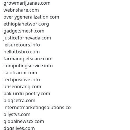
growmarijuanas.com
webnshare.com
overlygeneralization.com
ethiopianetwork.org
gadgetsmesh.com
justicefornevada.com
leisuretours.info
hellotbsbro.com
farmandpetscare.com
computingservice.info
caiofracini.com
techpositive.info
unseonrang.com
pak-urdu-poetry.com
blogcetra.com
internetmarketingsolutions.co
ollystvs.com
globalnewscx.com
dogslives.com