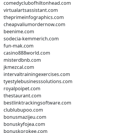
comedyclubofhiltonhead.com
virtualartsassistant.com
theprimeinfographics.com
cheapvaliumordernow.com
beenime.com
sodecia-kemmerich.com
fun-mak.com
casino888world.com
misterdbnb.com
jkmezcal.com
intervaltrainingexercises.com
tyestylebusinesssolutions.com
royalpoipet.com
thestaurant.com
bestlinktrackingsoftware.com
clublubupoo.com
bonusmazijeu.com
bonuskyfojea.com
bonuskorokee.com