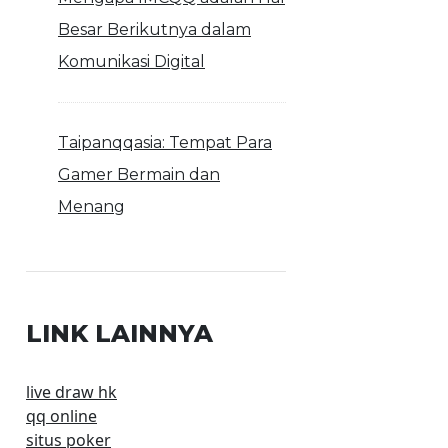
Besar Berikutnya dalam
Komunikasi Digital
Taipanqqasia: Tempat Para
Gamer Bermain dan
Menang
LINK LAINNYA
live draw hk
qq online
situs poker