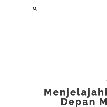
Skip
Search
to
content
Menjelajah
Depan M