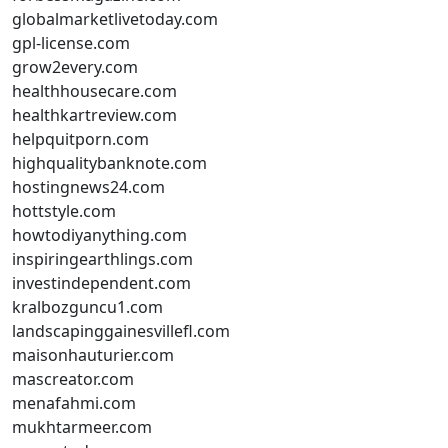
globalmarketlivetoday.com
gpl-license.com
grow2every.com
healthhousecare.com
healthkartreview.com
helpquitporn.com
highqualitybanknote.com
hostingnews24.com
hottstyle.com
howtodiyanything.com
inspiringearthlings.com
investindependent.com
kralbozguncu1.com
landscapinggainesvillefl.com
maisonhauturier.com
mascreator.com
menafahmi.com
mukhtarmeer.com