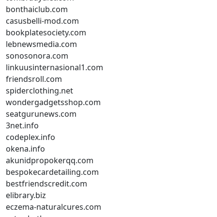
bonthaiclub.com
casusbelli-mod.com
bookplatesociety.com
lebnewsmedia.com
sonosonora.com
linkuusinternasional1.com
friendsroll.com
spiderclothing.net
wondergadgetsshop.com
seatgurunews.com
3net.info
codeplex.info
okena.info
akunidpropokerqq.com
bespokecardetailing.com
bestfriendscredit.com
elibrary.biz
eczema-naturalcures.com