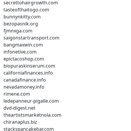
secrettohairgrowth.com
tasteofthaitogo.com
bunnynkitty.com
bezopasnik.org
fjmnxga.com
saigonstartransport.com
bangmaxwin.com
infonetive.com
epictacoshop.com
biopuraskinserum.com
californiafinances.info
canadafinance.info
nevadamoney.info
rimene.com
ledepanneur-pigalle.com
dvd-digest.net
theartistsmarketnola.com
chiranaplus.biz
stackspancakebar.com