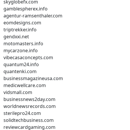
skyglobefx.com
gamblespherex.info
agentur-ramsenthaler.com
eomdesigns.com
triptrekker.info
gendxxi.net
motomasters.info
mycarzone.info
vibecasaconcepts.com
quantum24.info
quantenki.com
businessmagazineusa.com
medicwellcare.com
vidsmall.com
businessnews2day.com
worldnewsrecords.com
sterilepro24.com
solidtechbusiness.com
reviewcardgaming.com