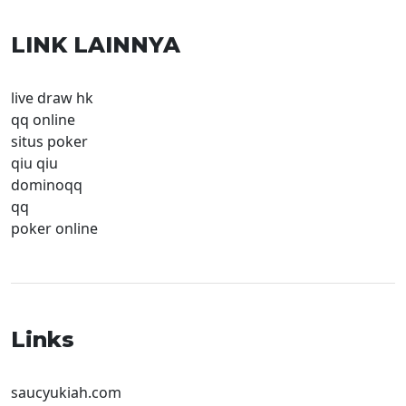
LINK LAINNYA
live draw hk
qq online
situs poker
qiu qiu
dominoqq
qq
poker online
Links
saucyukiah.com