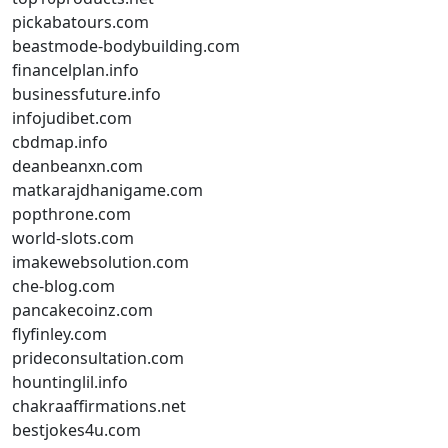
pickabatours.com
beastmode-bodybuilding.com
financelplan.info
businessfuture.info
infojudibet.com
cbdmap.info
deanbeanxn.com
matkarajdhanigame.com
popthrone.com
world-slots.com
imakewebsolution.com
che-blog.com
pancakecoinz.com
flyfinley.com
prideconsultation.com
hountinglil.info
chakraaffirmations.net
bestjokes4u.com