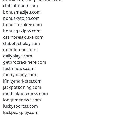
clublubupoo.com
bonusmazijeu.com
bonuskyfojea.com
bonuskorokee.com
bonusgexipoy.com
casinorelaxluxe.com
clubetechplay.com
domdombd.com
dailyplayz.com
getprocrackhere.com
fastinnews.com
fannybanny.com
ifinitymarketer.com
jackpotkoning.com
modlinknetworks.com
longtimenewz.com
luckysportss.com
luckpeakplay.com