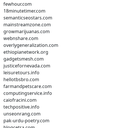
fewhour.com
18minutetimer.com
semanticseostars.com
mainstreamzone.com
growmarijuanas.com
webnshare.com
overlygeneralization.com
ethiopianetwork.org
gadgetsmesh.com
justicefornevada.com
leisuretours.info
hellotbsbro.com
farmandpetscare.com
computingservice.info
caiofracini.com
techpositive.info
unseonrang.com
pak-urdu-poetry.com
blogcetra.com