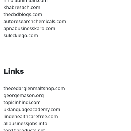
hindiabhimaan.com
khabresach.com
thecbdblogs.com
autoresearchchemicals.com
apnabusinesskaro.com
suleckiego.com
Links
thecedarglenmaltshop.com
georgemason.org
topicinhindi.com
uklanguageacademy.com
lindehealthcarefree.com
allbusinessjobs.info
top10products.net