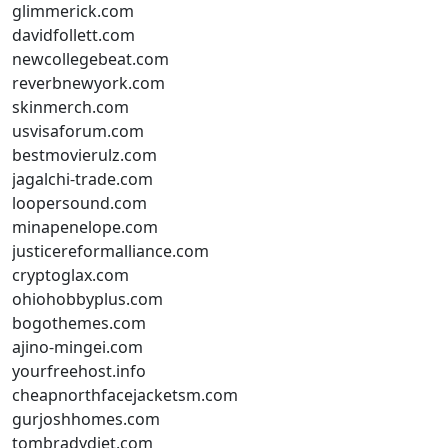
glimmerick.com
davidfollett.com
newcollegebeat.com
reverbnewyork.com
skinmerch.com
usvisaforum.com
bestmovierulz.com
jagalchi-trade.com
loopersound.com
minapenelope.com
justicereformalliance.com
cryptoglax.com
ohiohobbyplus.com
bogothemes.com
ajino-mingei.com
yourfreehost.info
cheapnorthfacejacketsm.com
gurjoshhomes.com
tombradydiet.com