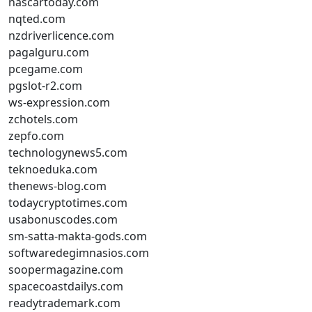
nascartoday.com
nqted.com
nzdriverlicence.com
pagalguru.com
pcegame.com
pgslot-r2.com
ws-expression.com
zchotels.com
zepfo.com
technologynews5.com
teknoeduka.com
thenews-blog.com
todaycryptotimes.com
usabonuscodes.com
sm-satta-makta-gods.com
softwaredegimnasios.com
soopermagazine.com
spacecoastdailys.com
readytrademark.com