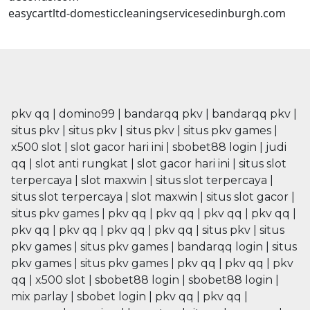
easycartltd-domesticcleaningservicesedinburgh.com
pkv qq
|
domino99
|
bandarqq pkv
|
bandarqq pkv
|
situs pkv
|
situs pkv
|
situs pkv
|
situs pkv games
|
x500 slot
|
slot gacor hari ini
|
sbobet88 login
|
judi
qq
|
slot anti rungkat
|
slot gacor hari ini
|
situs slot
terpercaya
|
slot maxwin
|
situs slot terpercaya
|
situs slot terpercaya
|
slot maxwin
|
situs slot gacor
|
situs pkv games
|
pkv qq
|
pkv qq
|
pkv qq
|
pkv qq
|
pkv qq
|
pkv qq
|
pkv qq
|
pkv qq
|
situs pkv
|
situs
pkv games
|
situs pkv games
|
bandarqq login
|
situs
pkv games
|
situs pkv games
|
pkv qq
|
pkv qq
|
pkv
qq
|
x500 slot
|
sbobet88 login
|
sbobet88 login
|
mix parlay
|
sbobet login
|
pkv qq
|
pkv qq
|