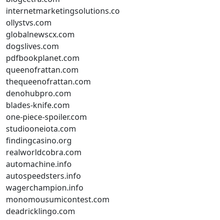
internetmarketingsolutions.co
ollystvs.com
globalnewscx.com
dogslives.com
pdfbookplanet.com
queenofrattan.com
thequeenofrattan.com
denohubpro.com
blades-knife.com
one-piece-spoiler.com
studiooneiota.com
findingcasino.org
realworldcobra.com
automachine.info
autospeedsters.info
wagerchampion.info
monomousumicontest.com
deadricklingo.com