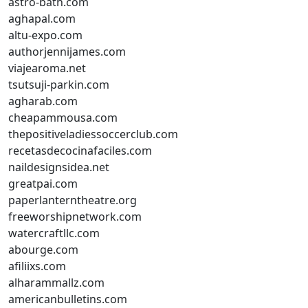
astro-bath.com
aghapal.com
altu-expo.com
authorjennijames.com
viajearoma.net
tsutsuji-parkin.com
agharab.com
cheapammousa.com
thepositiveladiessoccerclub.com
recetasdecocinafaciles.com
naildesignsidea.net
greatpai.com
paperlanterntheatre.org
freeworshipnetwork.com
watercraftllc.com
abourge.com
afiliixs.com
alharammallz.com
americanbulletins.com