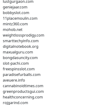
lustgurgaon.com
geniejaar.com
bobbyslot.com
11placemoulin.com
mintz360.com
mohob.net
weightlossprodigy.com
smarttechyinfo.com
digitalnotebook.org
maxualguru.com
bongdasuncity.com
slot-pachi.com
freespinsslot.com
paradisefurballs.com
aveuere.info
cannabinoidtimes.com
greenproductsgui.com
healthconcerning.com
rojgarind.com