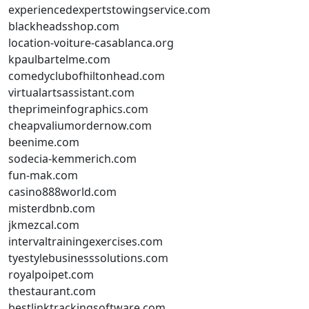
experiencedexpertstowingservice.com
blackheadsshop.com
location-voiture-casablanca.org
kpaulbartelme.com
comedyclubofhiltonhead.com
virtualartsassistant.com
theprimeinfographics.com
cheapvaliumordernow.com
beenime.com
sodecia-kemmerich.com
fun-mak.com
casino888world.com
misterdbnb.com
jkmezcal.com
intervaltrainingexercises.com
tyestylebusinesssolutions.com
royalpoipet.com
thestaurant.com
bestlinktrackingsoftware.com