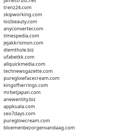
jamestrust.net
trenz24.com
skipworking.com
loizbeauty.com
anyconverter.com
timespedia.com
jejakkrismon.com
diemthole.biz
ufabetkk.com
allquickmedia.com
technewsgazette.com
pureglowfacecream.com
kingofherrings.com
mrbetjapan.com
anewentity.biz
appkuala.com
seo7days.com
pureglowcream.com
bloemenbezorgenvandaag.com