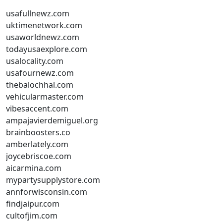
usafullnewz.com
uktimenetwork.com
usaworldnewz.com
todayusaexplore.com
usalocality.com
usafournewz.com
thebalochhal.com
vehicularmaster.com
vibesaccent.com
ampajavierdemiguel.org
brainboosters.co
amberlately.com
joycebriscoe.com
aicarmina.com
mypartysupplystore.com
annforwisconsin.com
findjaipur.com
cultofjim.com