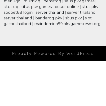
menuqq
|
murniqq
|
hematqq
|
situs pkv games
|
situs qq
|
situs pkv games
|
poker online
|
situs pkv
|
sbobet88 login
|
server thailand
|
server thailand
|
server thailand
|
bandarqq pkv
|
situs pkv
|
slot
gacor thailand
|
maindomino99.pkvgamesresmi.org
Proudly Powered By WordPress