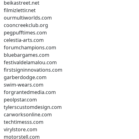
beikastreet.net
filmizlettir.net
ourmultiworlds.com
cooncreekclub.org
pegpufftimes.com
celestia-arts.com
forumchampions.com
bluebargames.com
festivaldelamalou.com
firstsigninnovations.com
garberdodge.com
swim-wears.com
forgrantedmedia.com
peolpstar.com
tylerscustomdesign.com
carworksonline.com
techtimesss.com
virylstore.com
motorstell.com