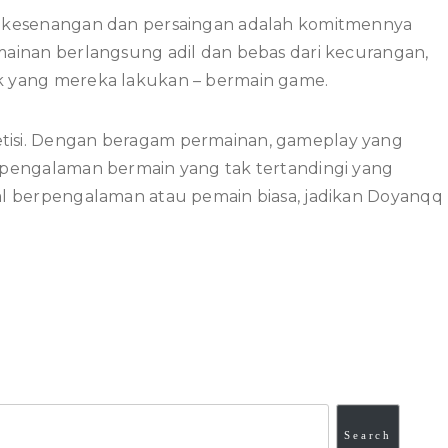
i kesenangan dan persaingan adalah komitmennya
ainan berlangsung adil dan bebas dari kecurangan,
k yang mereka lakukan – bermain game.
tisi. Dengan beragam permainan, gameplay yang
pengalaman bermain yang tak tertandingi yang
l berpengalaman atau pemain biasa, jadikan Doyanqq
Search