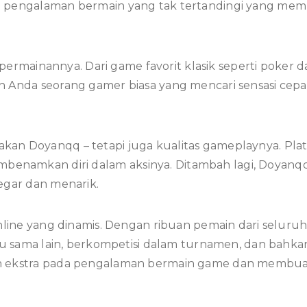
n pengalaman bermain yang tak tertandingi yang me
permainannya. Dari game favorit klasik seperti poker d
Anda seorang gamer biasa yang mencari sensasi cepat
an Doyanqq – tetapi juga kualitas gameplaynya. Pla
namkan diri dalam aksinya. Ditambah lagi, Doyanq
egar dan menarik.
online yang dinamis. Dengan ribuan pemain dari sel
atu sama lain, berkompetisi dalam turnamen, dan bah
n ekstra pada pengalaman bermain game dan membua