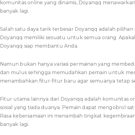
komunitas online yang dinamis, Doyanqq menawarka
banyak lagi.
Salah satu daya tarik terbesar Doyanqq adalah pilihan 
Doyanqq memiliki sesuatu untuk semua orang. Apakah 
Doyanqq siap membantu Anda.
Namun bukan hanya variasi permainan yang membedak
dan mulus sehingga memudahkan pemain untuk membe
menambahkan fitur-fitur baru agar semuanya tetap s
Fitur utama lainnya dari Doyanqq adalah komunitas 
sosial yang tiada duanya. Pemain dapat mengobrol s
Rasa kebersamaan ini menambah tingkat kegembiraa
banyak lagi.