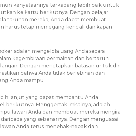
mun kenyataannya terkadang lebih baik untuk
tkan ke kartu berikutnya. Dengan belajar
la taruhan mereka, Anda dapat membuat
an harus tetap memegang kendali dan kapan
 poker adalah mengelola uang Anda secara
dalam kegembiraan permainan dan bertaruh
ilangan. Dengan menetapkan batasan untuk diri
mastikan bahwa Anda tidak berlebihan dan
 yang Anda mampu.
ik lebih lanjut yang dapat membantu Anda
 berikutnya. Menggertak, misalnya, adalah
enipu lawan Anda dan membuat mereka mengira
t daripada yang sebenarnya. Dengan menguasai
 lawan Anda terus menebak-nebak dan