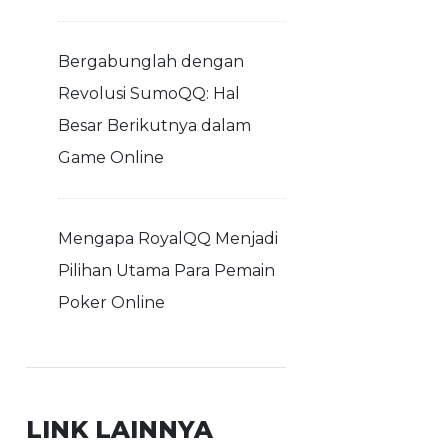
Bergabunglah dengan
Revolusi SumoQQ: Hal
Besar Berikutnya dalam
Game Online
Mengapa RoyalQQ Menjadi
Pilihan Utama Para Pemain
Poker Online
LINK LAINNYA