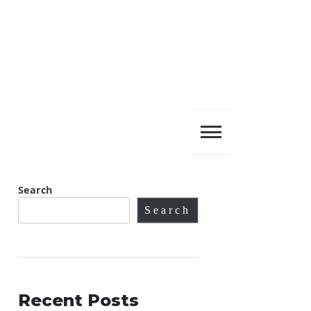
Menu
Di Agen Slot Gacor
an proses cepat. Ikuti panduan ini untuk mulai bermain
 besar dalam waktu singkat.
roses Cepat
Search
Search
Recent Posts