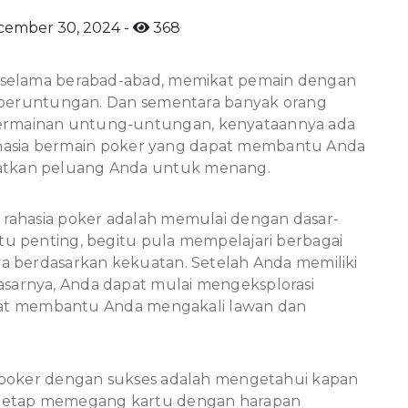
cember 30, 2024
368
a selama berabad-abad, memikat pemain dengan
keberuntungan. Dan sementara banyak orang
rmainan untung-untungan, kenyataannya ada
 rahasia bermain poker yang dapat membantu Anda
atkan peluang Anda untuk menang.
 rahasia poker adalah memulai dengan dasar-
u penting, begitu pula mempelajari berbagai
a berdasarkan kekuatan. Setelah Anda memiliki
sarnya, Anda dapat mulai mengeksplorasi
dapat membantu Anda mengakali lawan dan
n poker dengan sukses adalah mengetahui kapan
 tetap memegang kartu dengan harapan