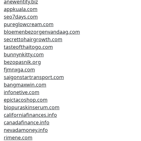
anewentity.biz
appkuala.com
seo7days.com
pureglowcream.com
bloemenbezorgenvandaag.com
secrettohairgrowth.com
tasteofthaitogo.com
bunnynkitty.com
bezopasnik.org
fjmnxga.com
saigonstartransport.com
bangmaxwin.com
infonetive.com
epictacoshop.com
biopuraskinserum.com
californiafinances.info
canadafinance.info
nevadamoney.info
rimene.com