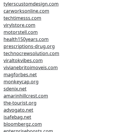
tylerscustomdesign.com
carworksonline.com
techtimesss.com
virylstore.com
motorstell.com
health150years.com
prescriptions-drug.org
technocrewsolution.com
viraltokvibes.com
vivianebritoimoveis.com
magforbes.net
monkeycap.org
sdenix.net
amarinhillcrest.com
the-tourist.org
advogato.net
isafebag.net
bloombergz.com
enterpriseboosts.com