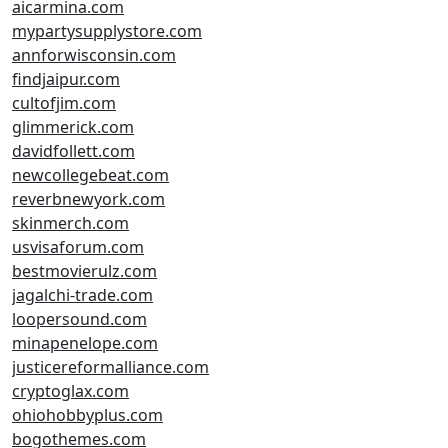
aicarmina.com
mypartysupplystore.com
annforwisconsin.com
findjaipur.com
cultofjim.com
glimmerick.com
davidfollett.com
newcollegebeat.com
reverbnewyork.com
skinmerch.com
usvisaforum.com
bestmovierulz.com
jagalchi-trade.com
loopersound.com
minapenelope.com
justicereformalliance.com
cryptoglax.com
ohiohobbyplus.com
bogothemes.com