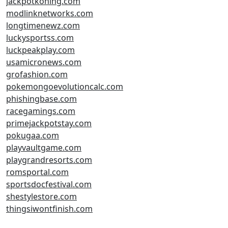
jackpotkoning.com
modlinknetworks.com
longtimenewz.com
luckysportss.com
luckpeakplay.com
usamicronews.com
grofashion.com
pokemongoevolutioncalc.com
phishingbase.com
racegamings.com
primejackpotstay.com
pokugaa.com
playvaultgame.com
playgrandresorts.com
romsportal.com
sportsdocfestival.com
shestylestore.com
thingsiwontfinish.com