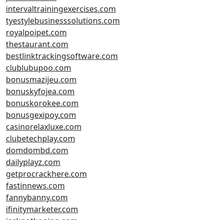
intervaltrainingexercises.com
tyestylebusinesssolutions.com
royalpoipet.com
thestaurant.com
bestlinktrackingsoftware.com
clublubupoo.com
bonusmazijeu.com
bonuskyfojea.com
bonuskorokee.com
bonusgexipoy.com
casinorelaxluxe.com
clubetechplay.com
domdombd.com
dailyplayz.com
getprocrackhere.com
fastinnews.com
fannybanny.com
ifinitymarketer.com