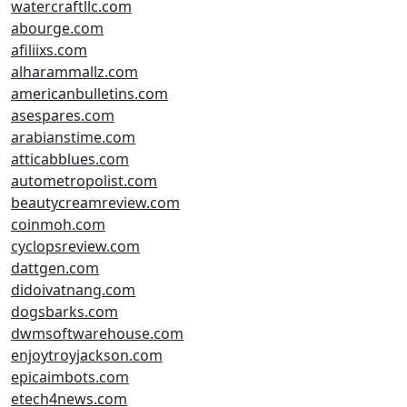
watercraftllc.com
abourge.com
afiliixs.com
alharammallz.com
americanbulletins.com
asespares.com
arabianstime.com
atticabblues.com
autometropolist.com
beautycreamreview.com
coinmoh.com
cyclopsreview.com
dattgen.com
didoivatnang.com
dogsbarks.com
dwmsoftwarehouse.com
enjoytroyjackson.com
epicaimbots.com
etech4news.com