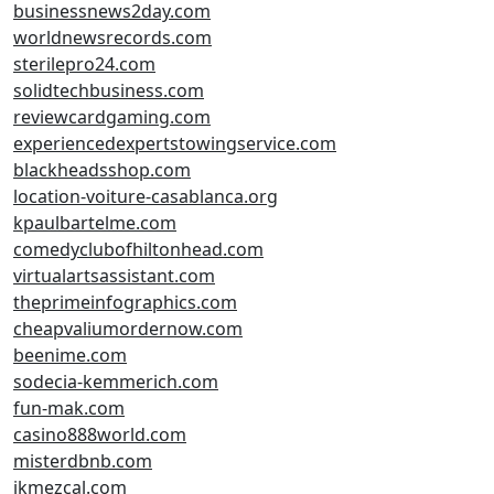
businessnews2day.com
worldnewsrecords.com
sterilepro24.com
solidtechbusiness.com
reviewcardgaming.com
experiencedexpertstowingservice.com
blackheadsshop.com
location-voiture-casablanca.org
kpaulbartelme.com
comedyclubofhiltonhead.com
virtualartsassistant.com
theprimeinfographics.com
cheapvaliumordernow.com
beenime.com
sodecia-kemmerich.com
fun-mak.com
casino888world.com
misterdbnb.com
jkmezcal.com