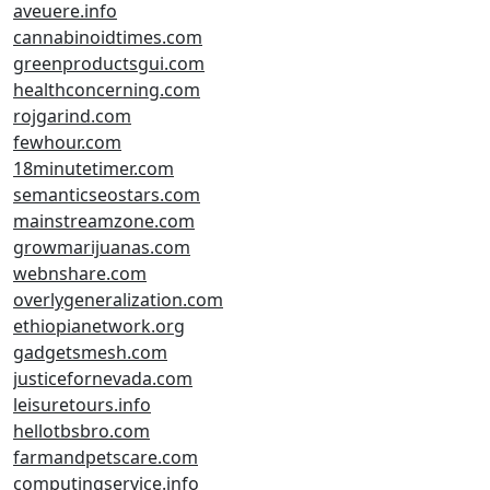
aveuere.info
cannabinoidtimes.com
greenproductsgui.com
healthconcerning.com
rojgarind.com
fewhour.com
18minutetimer.com
semanticseostars.com
mainstreamzone.com
growmarijuanas.com
webnshare.com
overlygeneralization.com
ethiopianetwork.org
gadgetsmesh.com
justicefornevada.com
leisuretours.info
hellotbsbro.com
farmandpetscare.com
computingservice.info