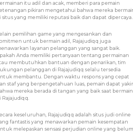
ermainan itu adil dan acak, memberi para pemain
etenangan pikiran mengetahui bahwa mereka bermai
i situs yang memiliki reputasi baik dan dapat dipercaya.
elain pemilihan game yang mengesankan dan
omitmen untuk bermain adil, Rajajudiqq juga
enawarkan layanan pelanggan yang sangat baik.
pakah Anda memiliki pertanyaan tentang permainan
tau membutuhkan bantuan dengan penarikan, tim
ukungan pelanggan di Rajajudiqq selalu tersedia
ntuk membantu. Dengan waktu respons yang cepat
an staf yang berpengetahuan luas, pemain dapat yaki
ahwa mereka berada di tangan yang baik saat bermain
i Rajajudiqq.
ecara keseluruhan, Rajajudiqq adalah situs judi online
ang fantastis yang menawarkan pemain kesempatan
ntuk melepaskan sensasi perjudian online yang belu