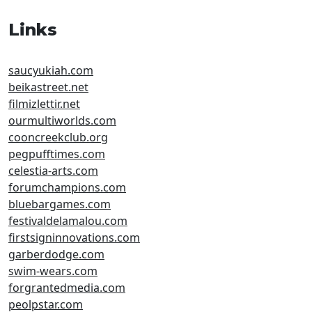
Links
saucyukiah.com
beikastreet.net
filmizlettir.net
ourmultiworlds.com
cooncreekclub.org
pegpufftimes.com
celestia-arts.com
forumchampions.com
bluebargames.com
festivaldelamalou.com
firstsigninnovations.com
garberdodge.com
swim-wears.com
forgrantedmedia.com
peolpstar.com