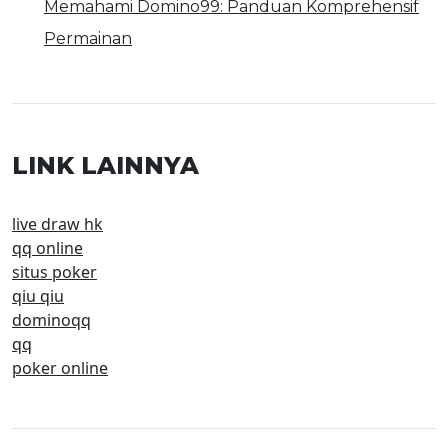
Memahami Domino99: Panduan Komprehensif
Permainan
LINK LAINNYA
live draw hk
qq online
situs poker
qiu qiu
dominoqq
qq
poker online