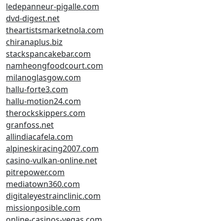
ledepanneur-pigalle.com
dvd-digest.net
theartistsmarketnola.com
chiranaplus.biz
stackspancakebar.com
namheongfoodcourt.com
milanoglasgow.com
hallu-forte3.com
hallu-motion24.com
therockskippers.com
granfoss.net
allindiacafela.com
alpineskiracing2007.com
casino-vulkan-online.net
pitrepower.com
mediatown360.com
digitaleyestrainclinic.com
missionposible.com
online-casinos-vegas.com