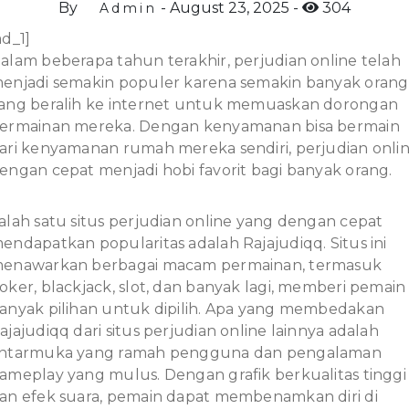
By
August 23, 2025
304
Admin
ad_1]
alam beberapa tahun terakhir, perjudian online telah
enjadi semakin populer karena semakin banyak orang
ang beralih ke internet untuk memuaskan dorongan
ermainan mereka. Dengan kenyamanan bisa bermain
ari kenyamanan rumah mereka sendiri, perjudian onli
engan cepat menjadi hobi favorit bagi banyak orang.
alah satu situs perjudian online yang dengan cepat
endapatkan popularitas adalah Rajajudiqq. Situs ini
enawarkan berbagai macam permainan, termasuk
oker, blackjack, slot, dan banyak lagi, memberi pemain
anyak pilihan untuk dipilih. Apa yang membedakan
ajajudiqq dari situs perjudian online lainnya adalah
ntarmuka yang ramah pengguna dan pengalaman
ameplay yang mulus. Dengan grafik berkualitas tinggi
an efek suara, pemain dapat membenamkan diri di