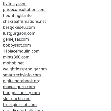
flyfinley.com
prideconsultation.com
hountinglil.info
chakraaffirmations.net
bestjokes4u.com
lustgurgaon.com
geniejaar.com
bobbyslot.com
11placemoulin.com
mintz360.com
mohob.net
weightlossprodigy.com
smarttechyinfo.com
digitalnotebook.org
maxualguru.com
bongdasuncity.com
slot-pachi.com
freespinsslot.com
paradisefurballs.com