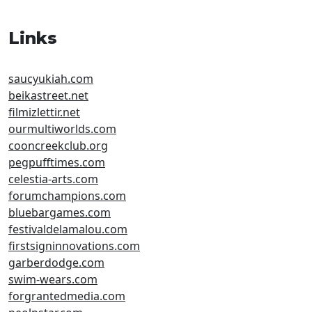
Links
saucyukiah.com
beikastreet.net
filmizlettir.net
ourmultiworlds.com
cooncreekclub.org
pegpufftimes.com
celestia-arts.com
forumchampions.com
bluebargames.com
festivaldelamalou.com
firstsigninnovations.com
garberdodge.com
swim-wears.com
forgrantedmedia.com