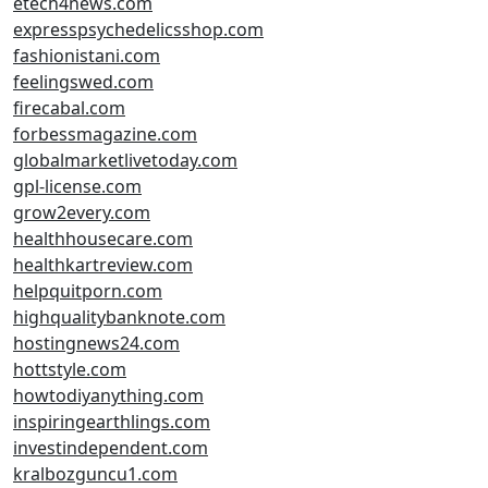
etech4news.com
expresspsychedelicsshop.com
fashionistani.com
feelingswed.com
firecabal.com
forbessmagazine.com
globalmarketlivetoday.com
gpl-license.com
grow2every.com
healthhousecare.com
healthkartreview.com
helpquitporn.com
highqualitybanknote.com
hostingnews24.com
hottstyle.com
howtodiyanything.com
inspiringearthlings.com
investindependent.com
kralbozguncu1.com