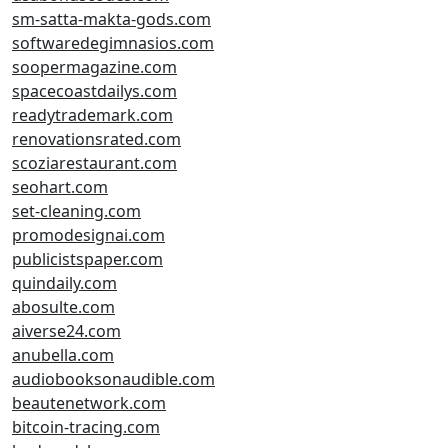
sm-satta-makta-gods.com
softwaredegimnasios.com
soopermagazine.com
spacecoastdailys.com
readytrademark.com
renovationsrated.com
scoziarestaurant.com
seohart.com
set-cleaning.com
promodesignai.com
publicistspaper.com
quindaily.com
abosulte.com
aiverse24.com
anubella.com
audiobooksonaudible.com
beautenetwork.com
bitcoin-tracing.com