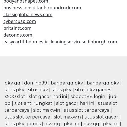
bodyandshapes.com
businessconsultantsroundrock.com
classicglobalnews.com
cybercusp.com
britaintt.com
deconds.com
easycartltd-domesticcleaningservicesedinburgh.com
pkv qq
|
domino99
|
bandarqq pkv
|
bandarqq pkv
|
situs pkv
|
situs pkv
|
situs pkv
|
situs pkv games
|
x500 slot
|
slot gacor hari ini
|
sbobet88 login
|
judi
qq
|
slot anti rungkat
|
slot gacor hari ini
|
situs slot
terpercaya
|
slot maxwin
|
situs slot terpercaya
|
situs slot terpercaya
|
slot maxwin
|
situs slot gacor
|
situs pkv games
|
pkv qq
|
pkv qq
|
pkv qq
|
pkv qq
|