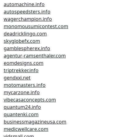
automachine.info
autospeedsters.info
wagerchampion.info
monomousumicontest.com
deadricklingo.com
skyglobefx.com
gamblespherex.info
agentur-ramsenthaler.com
eomdesigns.com
triptrekker.info
gendxxi.net
motomasters.info
mycarzone.info
vibecasaconcepts.com
quantum24.info
quantenki.com
businessmagazineusa.com
medicwellcare.com
vidsmall.com