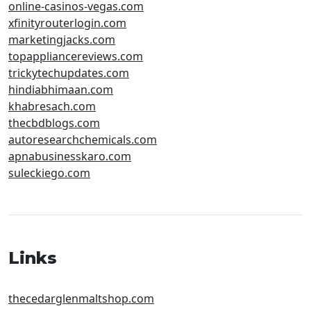
online-casinos-vegas.com
xfinityrouterlogin.com
marketingjacks.com
topappliancereviews.com
trickytechupdates.com
hindiabhimaan.com
khabresach.com
thecbdblogs.com
autoresearchchemicals.com
apnabusinesskaro.com
suleckiego.com
Links
thecedarglenmaltshop.com