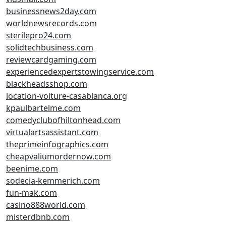
businessnews2day.com
worldnewsrecords.com
sterilepro24.com
solidtechbusiness.com
reviewcardgaming.com
experiencedexpertstowingservice.com
blackheadsshop.com
location-voiture-casablanca.org
kpaulbartelme.com
comedyclubofhiltonhead.com
virtualartsassistant.com
theprimeinfographics.com
cheapvaliumordernow.com
beenime.com
sodecia-kemmerich.com
fun-mak.com
casino888world.com
misterdbnb.com