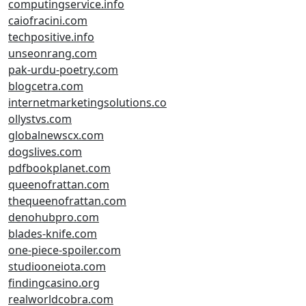
computingservice.info
caiofracini.com
techpositive.info
unseonrang.com
pak-urdu-poetry.com
blogcetra.com
internetmarketingsolutions.co
ollystvs.com
globalnewscx.com
dogslives.com
pdfbookplanet.com
queenofrattan.com
thequeenofrattan.com
denohubpro.com
blades-knife.com
one-piece-spoiler.com
studiooneiota.com
findingcasino.org
realworldcobra.com