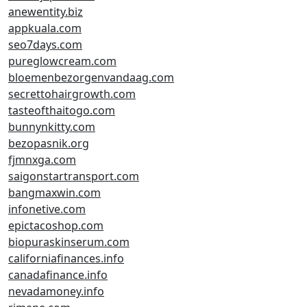
anewentity.biz
appkuala.com
seo7days.com
pureglowcream.com
bloemenbezorgenvandaag.com
secrettohairgrowth.com
tasteofthaitogo.com
bunnynkitty.com
bezopasnik.org
fjmnxga.com
saigonstartransport.com
bangmaxwin.com
infonetive.com
epictacoshop.com
biopuraskinserum.com
californiafinances.info
canadafinance.info
nevadamoney.info