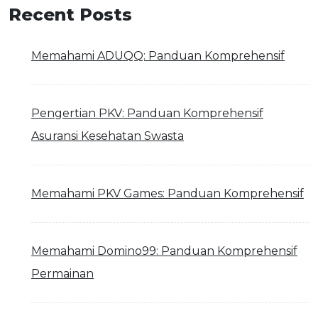
Recent Posts
Memahami ADUQQ: Panduan Komprehensif
Pengertian PKV: Panduan Komprehensif
Asuransi Kesehatan Swasta
Memahami PKV Games: Panduan Komprehensif
Memahami Domino99: Panduan Komprehensif
Permainan