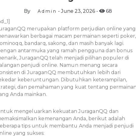
By
June 23, 2026
68
Admin
ad_1]
uraganQQ merupakan platform perjudian online yang
enawarkan berbagai macam permainan seperti poker
ominoqq, bandarq, sakong, dan masih banyak lagi.
engan antarmuka yang ramah pengguna dan bonus
enarik, JuraganQQ telah menjadi pilihan populer di
alangan penjudi online. Namun menang secara
onsisten di JuraganQQ membutuhkan lebih dari
ekedar keberuntungan. Dibutuhkan keterampilan,
trategi, dan pemahaman yang kuat tentang permaina
ang Anda mainkan.
ntuk mengeluarkan kekuatan JuraganQQ dan
emaksimalkan kemenangan Anda, berikut adalah
eberapa tips untuk membantu Anda menjadi penjudi
nline yang sukses: