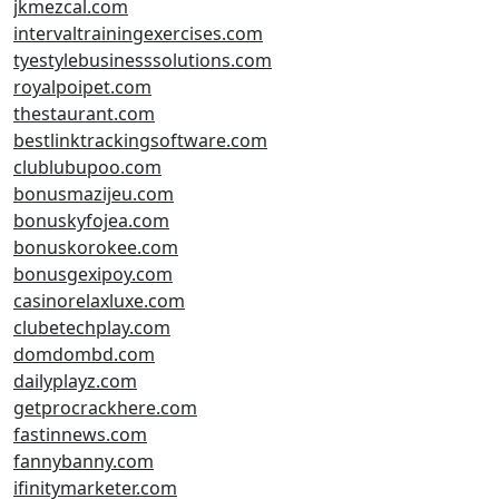
jkmezcal.com
intervaltrainingexercises.com
tyestylebusinesssolutions.com
royalpoipet.com
thestaurant.com
bestlinktrackingsoftware.com
clublubupoo.com
bonusmazijeu.com
bonuskyfojea.com
bonuskorokee.com
bonusgexipoy.com
casinorelaxluxe.com
clubetechplay.com
domdombd.com
dailyplayz.com
getprocrackhere.com
fastinnews.com
fannybanny.com
ifinitymarketer.com