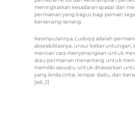
pemikiran kritis dan keterampilan peme
meningkatkan kesadaran spasial dan me
permainan yang bagus bagi pemain segal
bersenang-senang.
Kesimpulannya, Ludoqq adalah permaina
aksesibilitasnya, unsur keberuntungan, in
mencari cara menyenangkan untuk men
atau permainan menantang untuk mengu
memiliki sesuatu untuk ditawarkan unt
yang Anda cintai, lempar dadu, dan be
[ad_2]