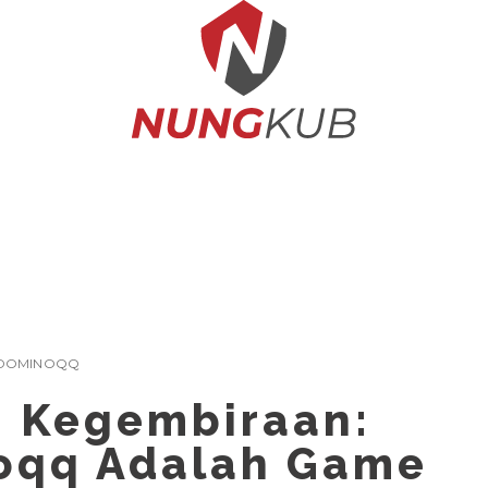
Tips Mendaftar 
Pelajari tips mendaftar di agen slot gacor deng
dan menangkan hadiah
Dengan P
DOMINOQQ
 Kegembiraan:
oqq Adalah Game