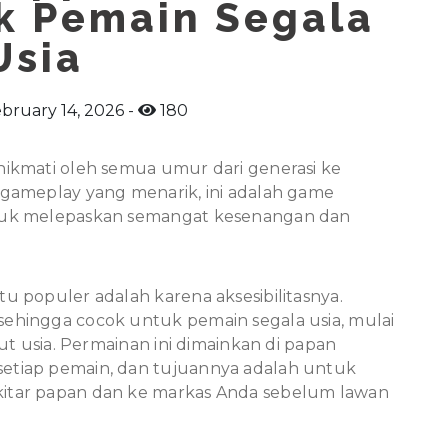
k Pemain Segala
Usia
bruary 14, 2026
180
ikmati oleh semua umur dari generasi ke
 gameplay yang menarik, ini adalah game
tuk melepaskan semangat kesenangan dan
u populer adalah karena aksesibilitasnya.
ehingga cocok untuk pemain segala usia, mulai
ut usia. Permainan ini dimainkan di papan
etiap pemain, dan tujuannya adalah untuk
itar papan dan ke markas Anda sebelum lawan