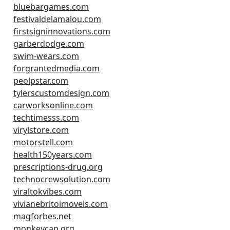
bluebargames.com
festivaldelamalou.com
firstsigninnovations.com
garberdodge.com
swim-wears.com
forgrantedmedia.com
peolpstar.com
tylerscustomdesign.com
carworksonline.com
techtimesss.com
virylstore.com
motorstell.com
health150years.com
prescriptions-drug.org
technocrewsolution.com
viraltokvibes.com
vivianebritoimoveis.com
magforbes.net
monkeycap.org