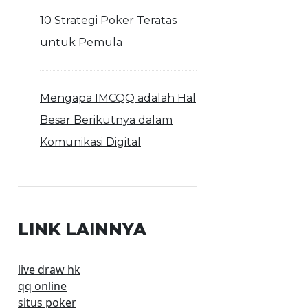
10 Strategi Poker Teratas
untuk Pemula
Mengapa IMCQQ adalah Hal
Besar Berikutnya dalam
Komunikasi Digital
LINK LAINNYA
live draw hk
qq online
situs poker