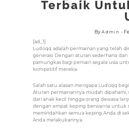
Terbaik Untu
By
Fe
Admin
[ad_1]
Ludoqq adalah permainan yang telah din
generasi. Dengan aturan sederhana dan
pamungkas bagi pemain segala usia un
kompetitif mereka.
Salah satu alasan mengapa Ludoqq begit
Aturan permainannya mudah dipahami, s
dari anak kecil hingga orang dewasa lanj
dengan empat keping berwarna untuk s
memindahkan semua keping Anda di sek
Anda melakukannya.