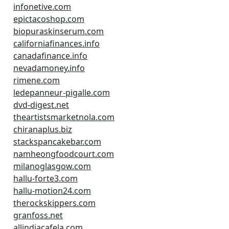
infonetive.com
epictacoshop.com
biopuraskinserum.com
californiafinances.info
canadafinance.info
nevadamoney.info
rimene.com
ledepanneur-pigalle.com
dvd-digest.net
theartistsmarketnola.com
chiranaplus.biz
stackspancakebar.com
namheongfoodcourt.com
milanoglasgow.com
hallu-forte3.com
hallu-motion24.com
therockskippers.com
granfoss.net
allindiacafela.com