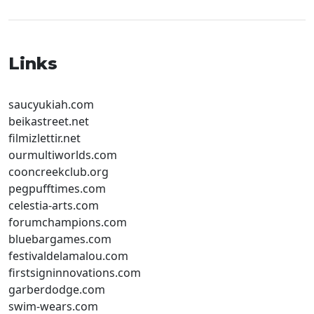
Links
saucyukiah.com
beikastreet.net
filmizlettir.net
ourmultiworlds.com
cooncreekclub.org
pegpufftimes.com
celestia-arts.com
forumchampions.com
bluebargames.com
festivaldelamalou.com
firstsigninnovations.com
garberdodge.com
swim-wears.com