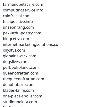
farmandpetscare.com
computingservice.info
caiofracini.com
techpositive.info
unseonrang.com
pak-urdu-poetry.com
blogcetra.com
internetmarketingsolutions.co
ollystvs.com
globalnewscx.com
dogslives.com
pdfbookplanet.com
queenofrattan.com
thequeenofrattan.com
denohubpro.com
blades-knife.com
one-piece-spoiler.com
studiooneiota.com