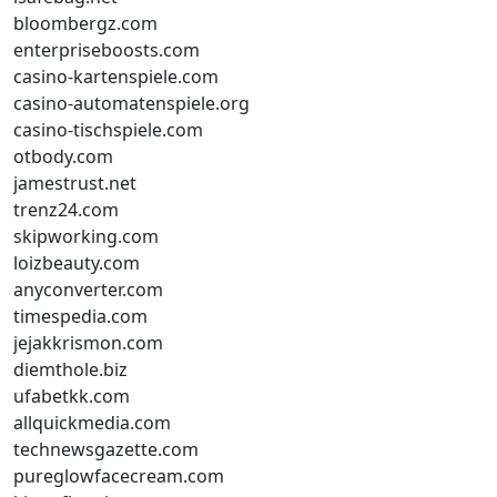
bloombergz.com
enterpriseboosts.com
casino-kartenspiele.com
casino-automatenspiele.org
casino-tischspiele.com
otbody.com
jamestrust.net
trenz24.com
skipworking.com
loizbeauty.com
anyconverter.com
timespedia.com
jejakkrismon.com
diemthole.biz
ufabetkk.com
allquickmedia.com
technewsgazette.com
pureglowfacecream.com