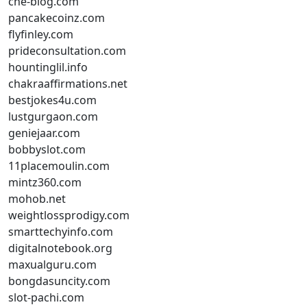
che-blog.com
pancakecoinz.com
flyfinley.com
prideconsultation.com
hountinglil.info
chakraaffirmations.net
bestjokes4u.com
lustgurgaon.com
geniejaar.com
bobbyslot.com
11placemoulin.com
mintz360.com
mohob.net
weightlossprodigy.com
smarttechyinfo.com
digitalnotebook.org
maxualguru.com
bongdasuncity.com
slot-pachi.com