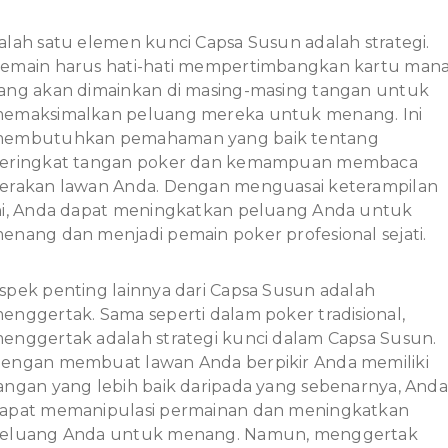
alah satu elemen kunci Capsa Susun adalah strategi.
emain harus hati-hati mempertimbangkan kartu man
ang akan dimainkan di masing-masing tangan untuk
emaksimalkan peluang mereka untuk menang. Ini
embutuhkan pemahaman yang baik tentang
eringkat tangan poker dan kemampuan membaca
erakan lawan Anda. Dengan menguasai keterampilan
ni, Anda dapat meningkatkan peluang Anda untuk
enang dan menjadi pemain poker profesional sejati.
spek penting lainnya dari Capsa Susun adalah
enggertak. Sama seperti dalam poker tradisional,
enggertak adalah strategi kunci dalam Capsa Susun.
engan membuat lawan Anda berpikir Anda memiliki
angan yang lebih baik daripada yang sebenarnya, Anda
apat memanipulasi permainan dan meningkatkan
eluang Anda untuk menang. Namun, menggertak