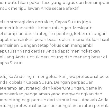
embutuhkan poker face yang bagus dan kemampua
ntuk menipu lawan Anda secara efektif.
elain strategi dan gertakan, Capsa Susun juga
emerlukan sedikit keberuntungan. Meskipun
eterampilan dan strategi itu penting, keberuntungan
apat memainkan peran besar dalam menentukan hasi
ermainan. Dengan tetap fokus dan mengambil
eputusan yang cerdas, Anda dapat meningkatkan
eluang Anda untuk beruntung dan menang besar di
apsa Susun.
adi, jika Anda ingin mengeluarkan jiwa profesional pok
nda, cobalah Capsa Susun. Dengan perpaduan
eterampilan, strategi, dan keberuntungan, game ini
enawarkan pengalaman yang menyenangkan dan
enantang bagi pemain dari semua level. Apakah Anda
eorang profesional poker berpengalaman atau pemul