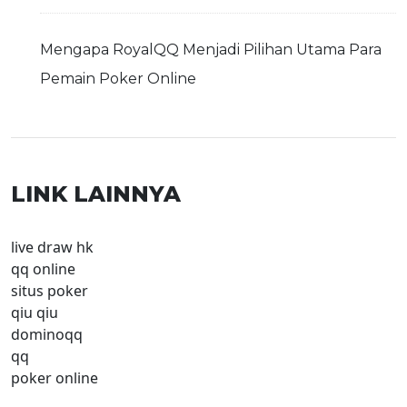
Mengapa RoyalQQ Menjadi Pilihan Utama Para
Pemain Poker Online
LINK LAINNYA
live draw hk
qq online
situs poker
qiu qiu
dominoqq
qq
poker online