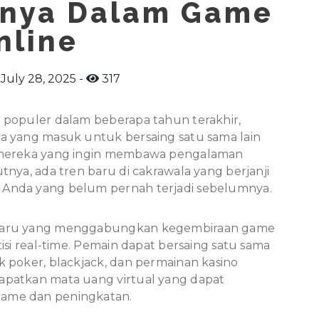
tnya Dalam Game
nline
July 28, 2025
317
 populer dalam beberapa tahun terakhir,
a yang masuk untuk bersaing satu sama lain
i mereka yang ingin membawa pengalaman
tnya, ada tren baru di cakrawala yang berjanji
 Anda yang belum pernah terjadi sebelumnya.
 baru yang menggabungkan kegembiraan game
isi real-time. Pemain dapat bersaing satu sama
k poker, blackjack, dan permainan kasino
apatkan mata uang virtual yang dapat
game dan peningkatan.