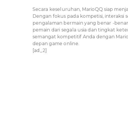
Secara keseluruhan, MarioQQ siap menja
Dengan fokus pada kompetisi, interaksi 
pengalaman bermain yang benar -benar 
pemain dari segala usia dan tingkat k
semangat kompetitif Anda dengan MarioQ
depan game online.
[ad_2]