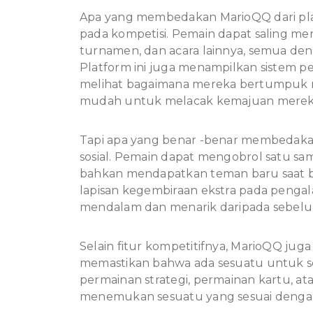
Apa yang membedakan MarioQQ dari pla
pada kompetisi. Pemain dapat saling m
turnamen, dan acara lainnya, semua de
Platform ini juga menampilkan sistem
melihat bagaimana mereka bertumpuk 
mudah untuk melacak kemajuan mereka
Tapi apa yang benar -benar membedaka
sosial. Pemain dapat mengobrol satu sam
bahkan mendapatkan teman baru saat b
lapisan kegembiraan ekstra pada peng
mendalam dan menarik daripada sebel
Selain fitur kompetitifnya, MarioQQ jug
memastikan bahwa ada sesuatu untuk set
permainan strategi, permainan kartu, at
menemukan sesuatu yang sesuai dengan s