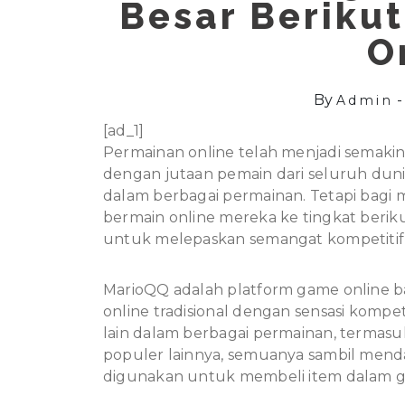
Besar Beriku
O
By
Admin
[ad_1]
Permainan online telah menjadi semakin
dengan jutaan pemain dari seluruh duni
dalam berbagai permainan. Tetapi bag
bermain online mereka ke tingkat beriku
untuk melepaskan semangat kompetitif
MarioQQ adalah platform game online
online tradisional dengan sensasi kompet
lain dalam berbagai permainan, termasu
populer lainnya, semuanya sambil mend
digunakan untuk membeli item dalam 