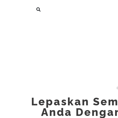
Skip
Search
to
content
Lepaskan Sem
Anda Dengan