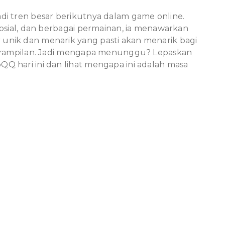
di tren besar berikutnya dalam game online.
sosial, dan berbagai permainan, ia menawarkan
unik dan menarik yang pasti akan menarik bagi
eterampilan. Jadi mengapa menunggu? Lepaskan
Q hari ini dan lihat mengapa ini adalah masa