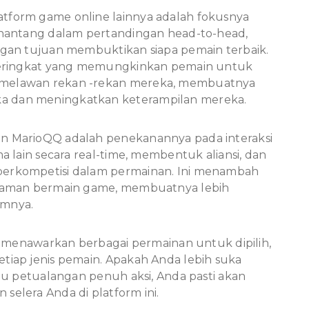
tform game online lainnya adalah fokusnya
enantang dalam pertandingan head-to-head,
ngan tujuan membuktikan siapa pemain terbaik.
 peringkat yang memungkinkan pemain untuk
melawan rekan -rekan mereka, membuatnya
 dan meningkatkan keterampilan mereka.
n MarioQQ adalah penekanannya pada interaksi
a lain secara real-time, membentuk aliansi, dan
erkompetisi dalam permainan. Ini menambah
alaman bermain game, membuatnya lebih
umnya.
a menawarkan berbagai permainan untuk dipilih,
iap jenis pemain. Apakah Anda lebih suka
au petualangan penuh aksi, Anda pasti akan
elera Anda di platform ini.