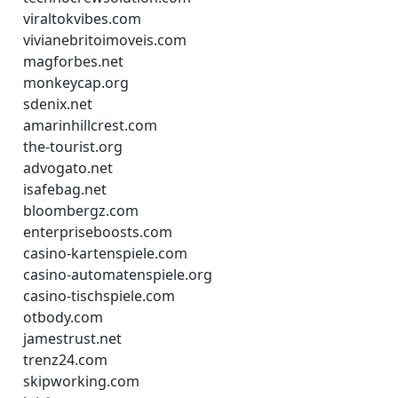
viraltokvibes.com
vivianebritoimoveis.com
magforbes.net
monkeycap.org
sdenix.net
amarinhillcrest.com
the-tourist.org
advogato.net
isafebag.net
bloombergz.com
enterpriseboosts.com
casino-kartenspiele.com
casino-automatenspiele.org
casino-tischspiele.com
otbody.com
jamestrust.net
trenz24.com
skipworking.com