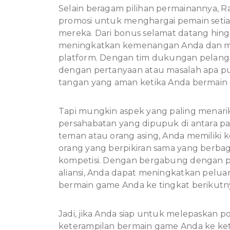
Selain beragam pilihan permainannya, 
promosi untuk menghargai pemain set
mereka. Dari bonus selamat datang hing
meningkatkan kemenangan Anda dan me
platform. Dengan tim dukungan pelan
dengan pertanyaan atau masalah apa pu
tangan yang aman ketika Anda bermain 
Tapi mungkin aspek yang paling menarik
persahabatan yang dipupuk di antara 
teman atau orang asing, Anda memilik
orang yang berpikiran sama yang berba
kompetisi. Dengan bergabung dengan 
aliansi, Anda dapat meningkatkan pel
bermain game Anda ke tingkat berikutn
Jadi, jika Anda siap untuk melepaska
keterampilan bermain game Anda ke keting