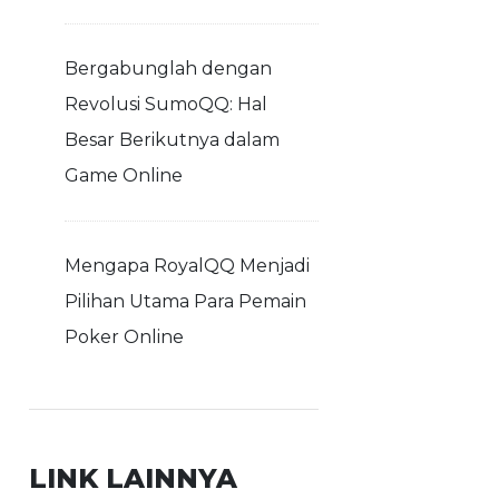
Bergabunglah dengan
Revolusi SumoQQ: Hal
Besar Berikutnya dalam
Game Online
Mengapa RoyalQQ Menjadi
Pilihan Utama Para Pemain
Poker Online
LINK LAINNYA