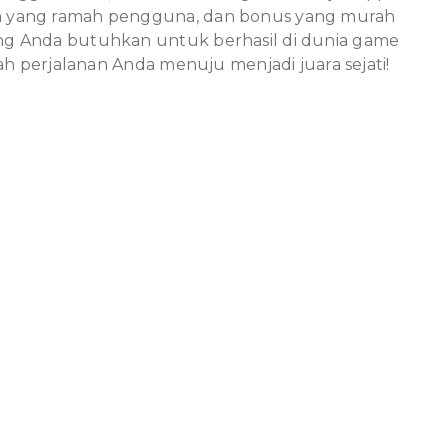
a yang ramah pengguna, dan bonus yang murah
ng Anda butuhkan untuk berhasil di dunia game
ah perjalanan Anda menuju menjadi juara sejati!