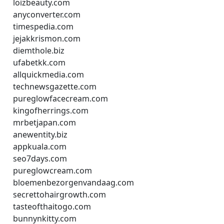
loizbeauty.com
anyconverter.com
timespedia.com
jejakkrismon.com
diemthole.biz
ufabetkk.com
allquickmedia.com
technewsgazette.com
pureglowfacecream.com
kingofherrings.com
mrbetjapan.com
anewentity.biz
appkuala.com
seo7days.com
pureglowcream.com
bloemenbezorgenvandaag.com
secrettohairgrowth.com
tasteofthaitogo.com
bunnynkitty.com