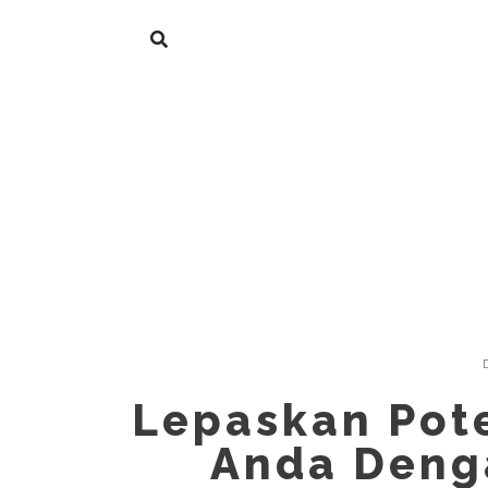
Skip
Search
to
content
Lepaskan Pot
Anda Deng