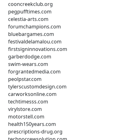
cooncreekclub.org
pegpufftimes.com
celestia-arts.com
forumchampions.com
bluebargames.com
festivaldelamalou.com
firstsigninnovations.com
garberdodge.com
swim-wears.com
forgrantedmedia.com
peolpstar.com
tylerscustomdesign.com
carworksonline.com
techtimesss.com
virylstore.com
motorstell.com
health150years.com
prescriptions-drug.org
technocrewsolution.com