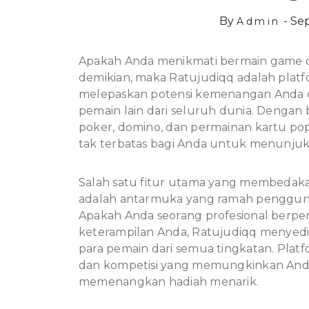
By
Sep
Admin
Apakah Anda menikmati bermain game on
demikian, maka Ratujudiqq adalah plat
melepaskan potensi kemenangan Anda 
pemain lain dari seluruh dunia. Dengan
poker, domino, dan permainan kartu po
tak terbatas bagi Anda untuk menunjukk
Salah satu fitur utama yang membedakan
adalah antarmuka yang ramah penggun
Apakah Anda seorang profesional berp
keterampilan Anda, Ratujudiqq menyedi
para pemain dari semua tingkatan. Plat
dan kompetisi yang memungkinkan Anda
memenangkan hadiah menarik.