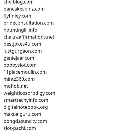
che-blog.com
pancakecoinz.com
flyfinley.com
prideconsultation.com
hountinglil.info
chakraaffirmations.net
bestjokes4u.com
lustgurgaon.com
geniejaar.com
bobbyslot.com
11placemoulin.com
mintz360.com
mohob.net
weightlossprodigy.com
smarttechyinfo.com
digitalnotebook.org
maxualguru.com
bongdasuncity.com
slot-pachi.com