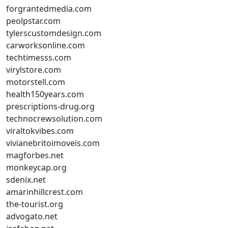
forgrantedmedia.com
peolpstar.com
tylerscustomdesign.com
carworksonline.com
techtimesss.com
virylstore.com
motorstell.com
health150years.com
prescriptions-drug.org
technocrewsolution.com
viraltokvibes.com
vivianebritoimoveis.com
magforbes.net
monkeycap.org
sdenix.net
amarinhillcrest.com
the-tourist.org
advogato.net