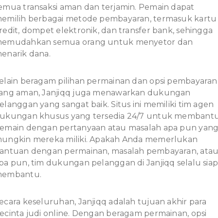
emua transaksi aman dan terjamin. Pemain dapat
emilih berbagai metode pembayaran, termasuk kartu
redit, dompet elektronik, dan transfer bank, sehingga
emudahkan semua orang untuk menyetor dan
enarik dana.
elain beragam pilihan permainan dan opsi pembayaran
ang aman, Janjiqq juga menawarkan dukungan
elanggan yang sangat baik. Situs ini memiliki tim agen
ukungan khusus yang tersedia 24/7 untuk membant
emain dengan pertanyaan atau masalah apa pun yan
ungkin mereka miliki. Apakah Anda memerlukan
antuan dengan permainan, masalah pembayaran, ata
pa pun, tim dukungan pelanggan di Janjiqq selalu sia
embantu.
ecara keseluruhan, Janjiqq adalah tujuan akhir para
ecinta judi online. Dengan beragam permainan, opsi