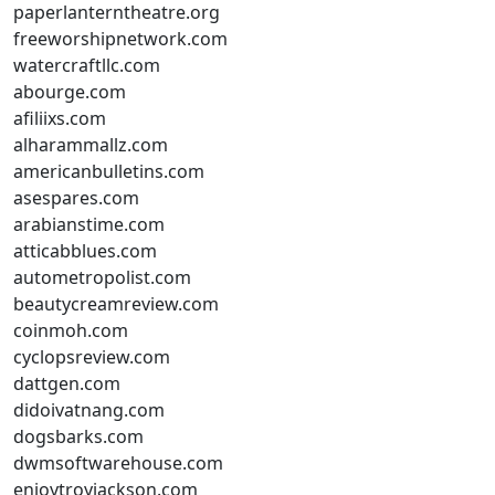
paperlanterntheatre.org
freeworshipnetwork.com
watercraftllc.com
abourge.com
afiliixs.com
alharammallz.com
americanbulletins.com
asespares.com
arabianstime.com
atticabblues.com
autometropolist.com
beautycreamreview.com
coinmoh.com
cyclopsreview.com
dattgen.com
didoivatnang.com
dogsbarks.com
dwmsoftwarehouse.com
enjoytroyjackson.com