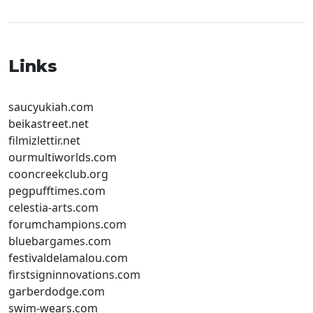
Links
saucyukiah.com
beikastreet.net
filmizlettir.net
ourmultiworlds.com
cooncreekclub.org
pegpufftimes.com
celestia-arts.com
forumchampions.com
bluebargames.com
festivaldelamalou.com
firstsigninnovations.com
garberdodge.com
swim-wears.com