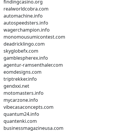
findingcasino.org
realworldcobra.com
automachine.info
autospeedsters.info
wagerchampion.info
monomousumicontest.com
deadricklingo.com
skyglobefx.com
gamblespherex.info
agentur-ramsenthaler.com
eomdesigns.com
triptrekker.info
gendxxi.net
motomasters.info
mycarzone.info
vibecasaconcepts.com
quantum24.info
quantenki.com
businessmagazineusa.com