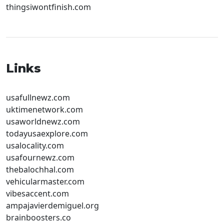
thingsiwontfinish.com
Links
usafullnewz.com
uktimenetwork.com
usaworldnewz.com
todayusaexplore.com
usalocality.com
usafournewz.com
thebalochhal.com
vehicularmaster.com
vibesaccent.com
ampajavierdemiguel.org
brainboosters.co