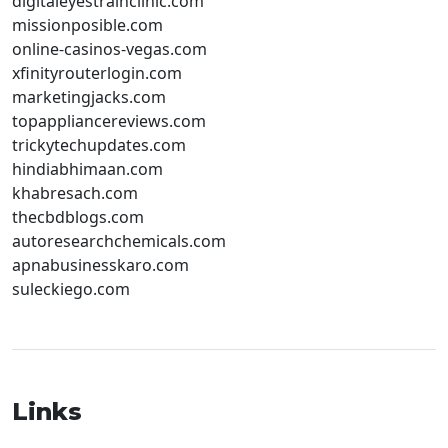
digitaleyestrainclinic.com
missionposible.com
online-casinos-vegas.com
xfinityrouterlogin.com
marketingjacks.com
topappliancereviews.com
trickytechupdates.com
hindiabhimaan.com
khabresach.com
thecbdblogs.com
autoresearchchemicals.com
apnabusinesskaro.com
suleckiego.com
Links