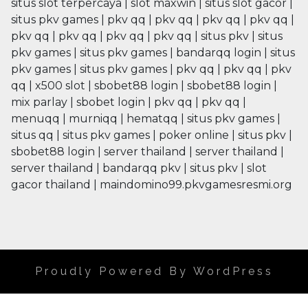
situs slot terpercaya
|
slot maxwin
|
situs slot gacor
|
situs pkv games
|
pkv qq
|
pkv qq
|
pkv qq
|
pkv qq
|
pkv qq
|
pkv qq
|
pkv qq
|
pkv qq
|
situs pkv
|
situs
pkv games
|
situs pkv games
|
bandarqq login
|
situs
pkv games
|
situs pkv games
|
pkv qq
|
pkv qq
|
pkv
qq
|
x500 slot
|
sbobet88 login
|
sbobet88 login
|
mix parlay
|
sbobet login
|
pkv qq
|
pkv qq
|
menuqq
|
murniqq
|
hematqq
|
situs pkv games
|
situs qq
|
situs pkv games
|
poker online
|
situs pkv
|
sbobet88 login
|
server thailand
|
server thailand
|
server thailand
|
bandarqq pkv
|
situs pkv
|
slot
gacor thailand
|
maindomino99.pkvgamesresmi.org
Proudly Powered By WordPress