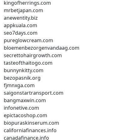
kingofherrings.com
mrbetjapan.com
anewentity.biz
appkuala.com
seo7days.com
pureglowcream.com
bloemenbezorgenvandaag.com
secrettohairgrowth.com
tasteofthaitogo.com
bunnynkitty.com
bezopasnik.org
fjmnxga.com
saigonstartransport.com
bangmaxwin.com
infonetive.com
epictacoshop.com
biopuraskinserum.com
californiafinances.info
canadafinance.info