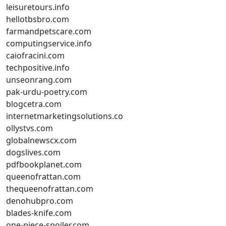
leisuretours.info
hellotbsbro.com
farmandpetscare.com
computingservice.info
caiofracini.com
techpositive.info
unseonrang.com
pak-urdu-poetry.com
blogcetra.com
internetmarketingsolutions.co
ollystvs.com
globalnewscx.com
dogslives.com
pdfbookplanet.com
queenofrattan.com
thequeenofrattan.com
denohubpro.com
blades-knife.com
one-piece-spoiler.com