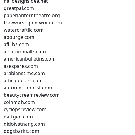
naildesignsidea.net
greatpai.com
paperlanterntheatre.org
freeworshipnetwork.com
watercraftllc.com
abourge.com
afiliixs.com
alharammallz.com
americanbulletins.com
asespares.com
arabianstime.com
atticabblues.com
autometropolist.com
beautycreamreview.com
coinmoh.com
cyclopsreview.com
dattgen.com
didoivatnang.com
dogsbarks.com