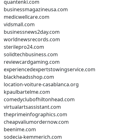
quantenki.com
businessmagazineusa.com
medicwellcare.com
vidsmall.com
businessnews2day.com
worldnewsrecords.com
sterilepro24.com
solidtechbusiness.com
reviewcardgaming.com
experiencedexpertstowingservice.com
blackheadsshop.com
location-voiture-casablanca.org
kpaulbartelme.com
comedyclubofhiltonhead.com
virtualartsassistant.com
theprimeinfographics.com
cheapvaliumordernow.com
beenime.com
sodecia-kemmerich.com