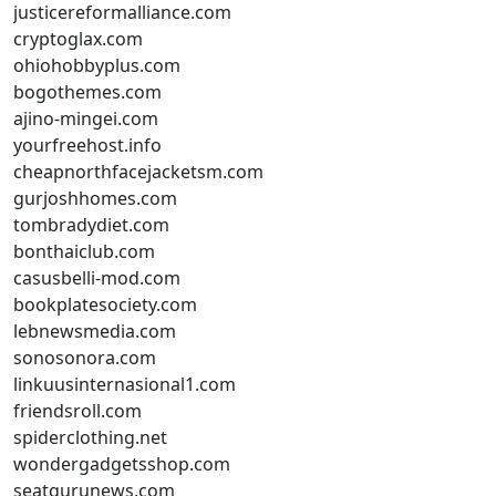
justicereformalliance.com
cryptoglax.com
ohiohobbyplus.com
bogothemes.com
ajino-mingei.com
yourfreehost.info
cheapnorthfacejacketsm.com
gurjoshhomes.com
tombradydiet.com
bonthaiclub.com
casusbelli-mod.com
bookplatesociety.com
lebnewsmedia.com
sonosonora.com
linkuusinternasional1.com
friendsroll.com
spiderclothing.net
wondergadgetsshop.com
seatgurunews.com