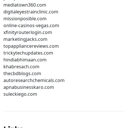
mediatown360.com
digitaleyestrainclinic.com
missionposible.com
online-casinos-vegas.com
xfinityrouterlogin.com
marketingjacks.com
topappliancereviews.com
trickytechupdates.com
hindiabhimaan.com
khabresach.com
thecbdblogs.com
autoresearchchemicals.com
apnabusinesskaro.com
suleckiego.com