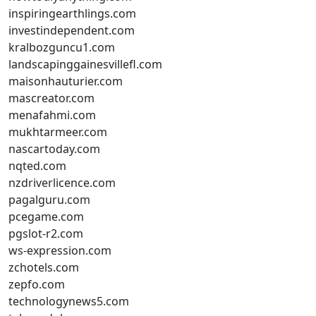
inspiringearthlings.com
investindependent.com
kralbozguncu1.com
landscapinggainesvillefl.com
maisonhauturier.com
mascreator.com
menafahmi.com
mukhtarmeer.com
nascartoday.com
nqted.com
nzdriverlicence.com
pagalguru.com
pcegame.com
pgslot-r2.com
ws-expression.com
zchotels.com
zepfo.com
technologynews5.com