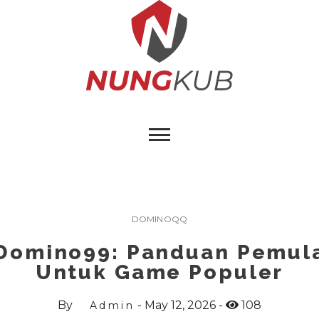
Skip
to
content
Tips Mendaftar Di Agen Slot
Pelajari tips mendaftar di agen slot gacor dengan
proses cepat. Ikuti panduan ini untuk mulai bermain
Gacor Dengan Proses Cepat
dan menangkan hadiah besar dalam waktu singkat.
DOMINOQQ
Domino99: Panduan Pemul
Untuk Game Populer
By
May 12, 2026
108
Admin