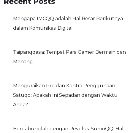
Recent Posts
Mengapa IMCQQ adalah Hal Besar Berikutnya
dalam Komunikasi Digital
Taipanqqasia: Tempat Para Gamer Bermain dan
Menang
Menguraikan Pro dan Kontra Penggunaan
Satuqq: Apakah Ini Sepadan dengan Waktu
Anda?
Bergabunglah dengan Revolusi SumoQQ: Hal