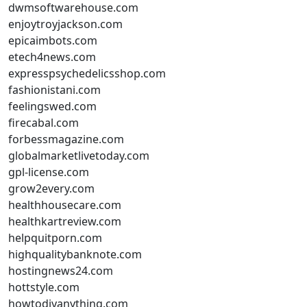
dwmsoftwarehouse.com
enjoytroyjackson.com
epicaimbots.com
etech4news.com
expresspsychedelicsshop.com
fashionistani.com
feelingswed.com
firecabal.com
forbessmagazine.com
globalmarketlivetoday.com
gpl-license.com
grow2every.com
healthhousecare.com
healthkartreview.com
helpquitporn.com
highqualitybanknote.com
hostingnews24.com
hottstyle.com
howtodiyanything.com