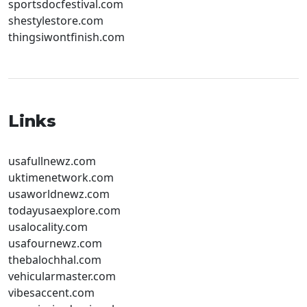
sportsdocfestival.com
shestylestore.com
thingsiwontfinish.com
Links
usafullnewz.com
uktimenetwork.com
usaworldnewz.com
todayusaexplore.com
usalocality.com
usafournewz.com
thebalochhal.com
vehicularmaster.com
vibesaccent.com