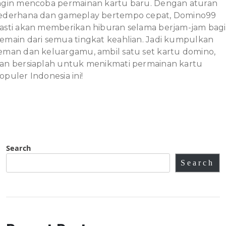
ngin mencoba permainan kartu baru. Dengan aturan
ederhana dan gameplay bertempo cepat, Domino99
asti akan memberikan hiburan selama berjam-jam bagi
emain dari semua tingkat keahlian. Jadi kumpulkan
eman dan keluargamu, ambil satu set kartu domino,
an bersiaplah untuk menikmati permainan kartu
opuler Indonesia ini!
Search
Search