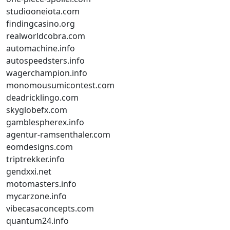
studiooneiota.com
findingcasino.org
realworldcobra.com
automachine.info
autospeedsters.info
wagerchampion.info
monomousumicontest.com
deadricklingo.com
skyglobefx.com
gamblespherex.info
agentur-ramsenthaler.com
eomdesigns.com
triptrekker.info
gendxxi.net
motomasters.info
mycarzone.info
vibecasaconcepts.com
quantum24.info