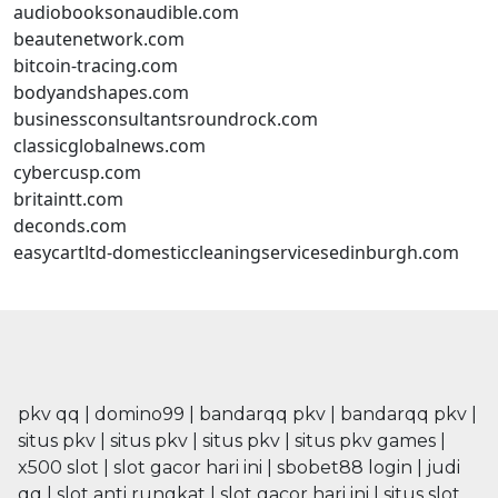
audiobooksonaudible.com
beautenetwork.com
bitcoin-tracing.com
bodyandshapes.com
businessconsultantsroundrock.com
classicglobalnews.com
cybercusp.com
britaintt.com
deconds.com
easycartltd-domesticcleaningservicesedinburgh.com
pkv qq
|
domino99
|
bandarqq pkv
|
bandarqq pkv
|
situs pkv
|
situs pkv
|
situs pkv
|
situs pkv games
|
x500 slot
|
slot gacor hari ini
|
sbobet88 login
|
judi
qq
|
slot anti rungkat
|
slot gacor hari ini
|
situs slot