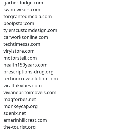
garberdodge.com
swim-wears.com
forgrantedmedia.com
peolpstar.com
tylerscustomdesign.com
carworksonline.com
techtimesss.com
virylstore.com
motorstell.com
health150years.com
prescriptions-drug.org
technocrewsolution.com
viraltokvibes.com
vivianebritoimoveis.com
magforbes.net
monkeycap.org
sdenix.net
amarinhillcrest.com
the-tourist.org