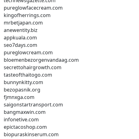
technewsgazette.com
pureglowfacecream.com
kingofherrings.com
mrbetjapan.com
anewentity.biz
appkuala.com
seo7days.com
pureglowcream.com
bloemenbezorgenvandaag.com
secrettohairgrowth.com
tasteofthaitogo.com
bunnynkitty.com
bezopasnik.org
fjmnxga.com
saigonstartransport.com
bangmaxwin.com
infonetive.com
epictacoshop.com
biopuraskinserum.com