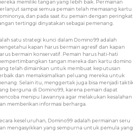
ereka memiliki tangan yang lebih baik. Permainan
erlanjut sampai semua pemain telah memasang kartu
ominonya, dan pada saat itu pemain dengan peringkat
angan tertinggi dinyatakan sebagai pemenang.
alah satu strategi kunci dalam Domino99 adalah
engetahui kapan harus bermain agresif dan kapan
arus bermain konservatif. Pemain harus hati-hati
empertimbangkan tangan mereka dan kartu domino
ang telah dimainkan untuk membuat keputusan
erbaik dan memaksimalkan peluang mereka untuk
enang. Selain itu, menggertak juga bisa menjadi takti
ang berguna di Domino99, karena pemain dapat
encoba menipu lawannya agar melakukan kesalahan
an memberikan informasi berharga.
ecara keseluruhan, Domino99 adalah permainan seru
an mengasyikkan yang sempurna untuk pemula yang