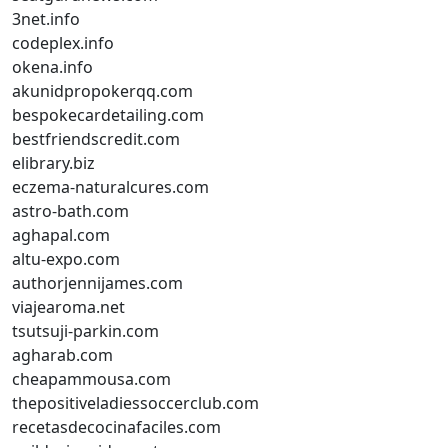
3net.info
codeplex.info
okena.info
akunidpropokerqq.com
bespokecardetailing.com
bestfriendscredit.com
elibrary.biz
eczema-naturalcures.com
astro-bath.com
aghapal.com
altu-expo.com
authorjennijames.com
viajearoma.net
tsutsuji-parkin.com
agharab.com
cheapammousa.com
thepositiveladiessoccerclub.com
recetasdecocinafaciles.com