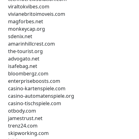
viraltokvibes.com
vivianebritoimoveis.com
magforbes.net
monkeycap.org
sdenix.net
amarinhillcrest.com
the-tourist.org
advogato.net
isafebag.net
bloombergz.com
enterpriseboosts.com
casino-kartenspiele.com
casino-automatenspiele.org
casino-tischspiele.com
otbody.com
jamestrust.net
trenz24.com
skipworking.com