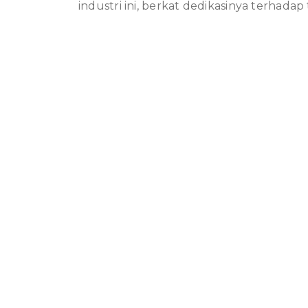
industri ini, berkat dedikasinya terhadap 