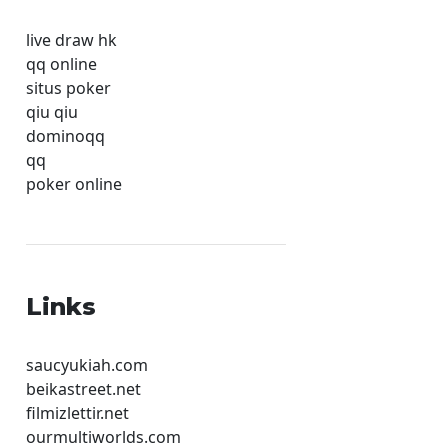
live draw hk
qq online
situs poker
qiu qiu
dominoqq
qq
poker online
Links
saucyukiah.com
beikastreet.net
filmizlettir.net
ourmultiworlds.com