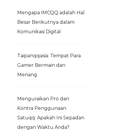
Mengapa IMCQQ adalah Hal
Besar Berikutnya dalam
Komunikasi Digital
Taipanqqasia: Tempat Para
Gamer Bermain dan
Menang
Menguraikan Pro dan
Kontra Penggunaan
Satuqq: Apakah Ini Sepadan
dengan Waktu Anda?