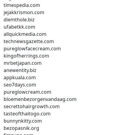
timespedia.com
jejakkrismon.com
diemthole.biz
ufabetkk.com
allquickmedia.com
technewsgazette.com
pureglowfacecream.com
kingofherrings.com
mrbetjapan.com
anewentity.biz
appkuala.com
seo7days.com
pureglowcream.com
bloemenbezorgenvandaag.com
secrettohairgrowth.com
tasteofthaitogo.com
bunnynkitty.com
bezopasnik.org