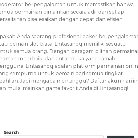
oderator berpengalaman untuk memastikan bahwa
emua permainan dimainkan secara adil dan setiap
erselisihan diselesaikan dengan cepat dan efisien.
pakah Anda seorang profesional poker berpengalama
tau pemain slot biasa, Lintasanqq memiliki sesuatu
ntuk semua orang. Dengan beragam pilihan permaina
eamanan terbaik, dan antarmuka yang ramah
engguna, Lintasanqq adalah platform permainan onli
ang sempurna untuk pemain dari semua tingkat
eahlian. Jadi mengapa menunggu? Daftar akun hari in
an mulai mainkan game favorit Anda di Lintasanqq!
Search