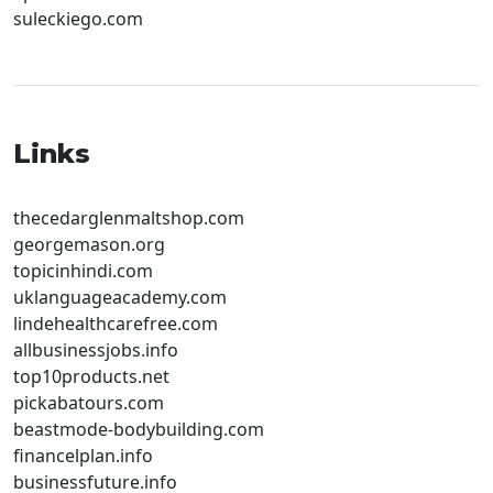
suleckiego.com
Links
thecedarglenmaltshop.com
georgemason.org
topicinhindi.com
uklanguageacademy.com
lindehealthcarefree.com
allbusinessjobs.info
top10products.net
pickabatours.com
beastmode-bodybuilding.com
financelplan.info
businessfuture.info