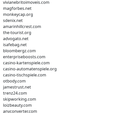
vivianebritoimoveis.com
magforbes.net
monkeycap.org
sdenix.net
amarinhillcrest.com
the-tourist.org
advogato.net
isafebag.net
bloombergz.com
enterpriseboosts.com
casino-kartenspiele.com
casino-automatenspiele.org
casino-tischspiele.com
otbody.com
jamestrust.net
trenz24.com
skipworking.com
loizbeauty.com
anyconverter.com