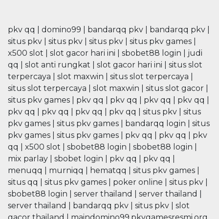
pkv qq
|
domino99
|
bandarqq pkv
|
bandarqq pkv
|
situs pkv
|
situs pkv
|
situs pkv
|
situs pkv games
|
x500 slot
|
slot gacor hari ini
|
sbobet88 login
|
judi
qq
|
slot anti rungkat
|
slot gacor hari ini
|
situs slot
terpercaya
|
slot maxwin
|
situs slot terpercaya
|
situs slot terpercaya
|
slot maxwin
|
situs slot gacor
|
situs pkv games
|
pkv qq
|
pkv qq
|
pkv qq
|
pkv qq
|
pkv qq
|
pkv qq
|
pkv qq
|
pkv qq
|
situs pkv
|
situs
pkv games
|
situs pkv games
|
bandarqq login
|
situs
pkv games
|
situs pkv games
|
pkv qq
|
pkv qq
|
pkv
qq
|
x500 slot
|
sbobet88 login
|
sbobet88 login
|
mix parlay
|
sbobet login
|
pkv qq
|
pkv qq
|
menuqq
|
murniqq
|
hematqq
|
situs pkv games
|
situs qq
|
situs pkv games
|
poker online
|
situs pkv
|
sbobet88 login
|
server thailand
|
server thailand
|
server thailand
|
bandarqq pkv
|
situs pkv
|
slot
gacor thailand
|
maindomino99.pkvgamesresmi.org