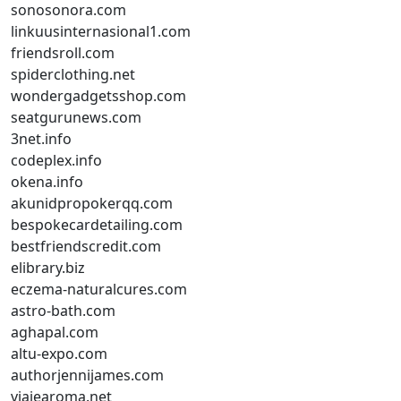
sonosonora.com
linkuusinternasional1.com
friendsroll.com
spiderclothing.net
wondergadgetsshop.com
seatgurunews.com
3net.info
codeplex.info
okena.info
akunidpropokerqq.com
bespokecardetailing.com
bestfriendscredit.com
elibrary.biz
eczema-naturalcures.com
astro-bath.com
aghapal.com
altu-expo.com
authorjennijames.com
viajearoma.net