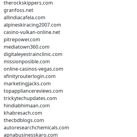
therockskippers.com
granfoss.net
allindiacafela.com
alpineskiracing2007.com
casino-vulkan-online.net
pitrepower.com
mediatown360.com
digitaleyestrainclinic.com
missionposible.com
online-casinos-vegas.com
xfinityrouterlogin.com
marketingjacks.com
topappliancereviews.com
trickytechupdates.com
hindiabhimaan.com
khabresach.com
thecbdblogs.com
autoresearchchemicals.com
apnabusinesskaro.com