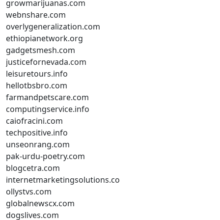
growmarijuanas.com
webnshare.com
overlygeneralization.com
ethiopianetwork.org
gadgetsmesh.com
justicefornevada.com
leisuretours.info
hellotbsbro.com
farmandpetscare.com
computingservice.info
caiofracini.com
techpositive.info
unseonrang.com
pak-urdu-poetry.com
blogcetra.com
internetmarketingsolutions.co
ollystvs.com
globalnewscx.com
dogslives.com