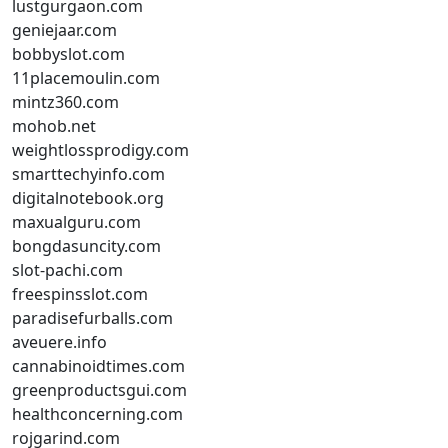
lustgurgaon.com
geniejaar.com
bobbyslot.com
11placemoulin.com
mintz360.com
mohob.net
weightlossprodigy.com
smarttechyinfo.com
digitalnotebook.org
maxualguru.com
bongdasuncity.com
slot-pachi.com
freespinsslot.com
paradisefurballs.com
aveuere.info
cannabinoidtimes.com
greenproductsgui.com
healthconcerning.com
rojgarind.com