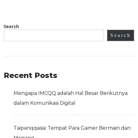
Search
Search
Recent Posts
Mengapa IMCQQ adalah Hal Besar Berikutnya
dalam Komunikasi Digital
Taipanqqasia: Tempat Para Gamer Bermain dan
Menang