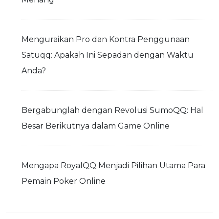
Menguraikan Pro dan Kontra Penggunaan
Satuqq: Apakah Ini Sepadan dengan Waktu
Anda?
Bergabunglah dengan Revolusi SumoQQ: Hal
Besar Berikutnya dalam Game Online
Mengapa RoyalQQ Menjadi Pilihan Utama Para
Pemain Poker Online