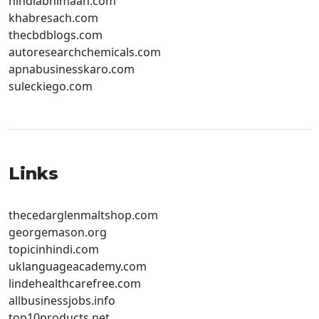
hindiabhimaan.com
khabresach.com
thecbdblogs.com
autoresearchchemicals.com
apnabusinesskaro.com
suleckiego.com
Links
thecedarglenmaltshop.com
georgemason.org
topicinhindi.com
uklanguageacademy.com
lindehealthcarefree.com
allbusinessjobs.info
top10products.net