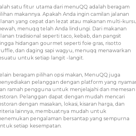
alah satu fitur utama dari menuQQ adalah beragam
ilihan makannya. Apakah Anda ingin camilan jalanan
alanan yang cepat dan lezat atau makanan multi-kurs
ewah, menuqq telah Anda lindungi. Dari makanan
alanan tradisional seperti taco, kebab, dan pangsit
ingga hidangan gourmet seperti foie gras, risotto
ruffle, dan daging sapi wagyu, menuqq menawarkan
esuatu untuk setiap langit -langit.
elain beragam pilihan opsi makan, MenuQQ juga
enyediakan pelanggan dengan platform yang nyama
an ramah pengguna untuk menjelajahi dan memesan
estoran. Pelanggan dapat dengan mudah mencari
estoran dengan masakan, lokasi, kisaran harga, dan
riteria lainnya, membuatnya mudah untuk
enemukan pengalaman bersantap yang sempurna
ntuk setiap kesempatan.