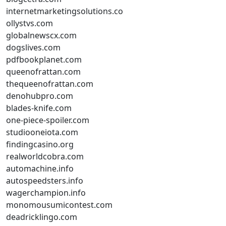
internetmarketingsolutions.co
ollystvs.com
globalnewscx.com
dogslives.com
pdfbookplanet.com
queenofrattan.com
thequeenofrattan.com
denohubpro.com
blades-knife.com
one-piece-spoiler.com
studiooneiota.com
findingcasino.org
realworldcobra.com
automachine.info
autospeedsters.info
wagerchampion.info
monomousumicontest.com
deadricklingo.com