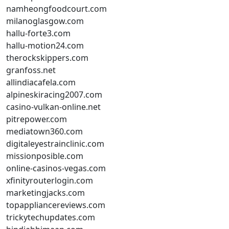
namheongfoodcourt.com
milanoglasgow.com
hallu-forte3.com
hallu-motion24.com
therockskippers.com
granfoss.net
allindiacafela.com
alpineskiracing2007.com
casino-vulkan-online.net
pitrepower.com
mediatown360.com
digitaleyestrainclinic.com
missionposible.com
online-casinos-vegas.com
xfinityrouterlogin.com
marketingjacks.com
topappliancereviews.com
trickytechupdates.com