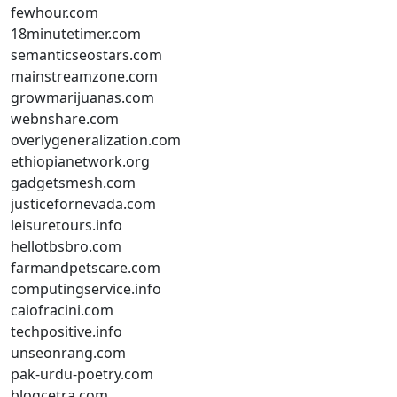
fewhour.com
18minutetimer.com
semanticseostars.com
mainstreamzone.com
growmarijuanas.com
webnshare.com
overlygeneralization.com
ethiopianetwork.org
gadgetsmesh.com
justicefornevada.com
leisuretours.info
hellotbsbro.com
farmandpetscare.com
computingservice.info
caiofracini.com
techpositive.info
unseonrang.com
pak-urdu-poetry.com
blogcetra.com