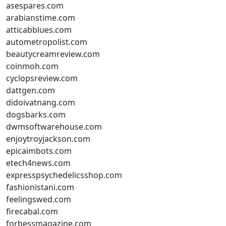
asespares.com
arabianstime.com
atticabblues.com
autometropolist.com
beautycreamreview.com
coinmoh.com
cyclopsreview.com
dattgen.com
didoivatnang.com
dogsbarks.com
dwmsoftwarehouse.com
enjoytroyjackson.com
epicaimbots.com
etech4news.com
expresspsychedelicsshop.com
fashionistani.com
feelingswed.com
firecabal.com
forbessmagazine.com