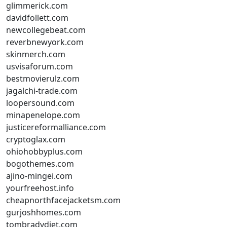
glimmerick.com
davidfollett.com
newcollegebeat.com
reverbnewyork.com
skinmerch.com
usvisaforum.com
bestmovierulz.com
jagalchi-trade.com
loopersound.com
minapenelope.com
justicereformalliance.com
cryptoglax.com
ohiohobbyplus.com
bogothemes.com
ajino-mingei.com
yourfreehost.info
cheapnorthfacejacketsm.com
gurjoshhomes.com
tombradydiet.com