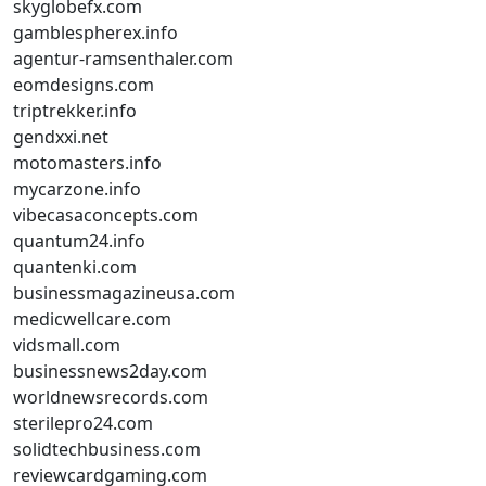
skyglobefx.com
gamblespherex.info
agentur-ramsenthaler.com
eomdesigns.com
triptrekker.info
gendxxi.net
motomasters.info
mycarzone.info
vibecasaconcepts.com
quantum24.info
quantenki.com
businessmagazineusa.com
medicwellcare.com
vidsmall.com
businessnews2day.com
worldnewsrecords.com
sterilepro24.com
solidtechbusiness.com
reviewcardgaming.com