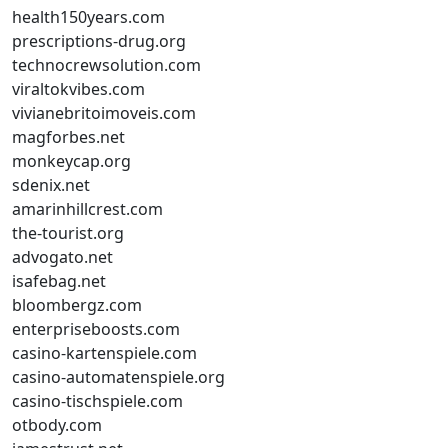
health150years.com
prescriptions-drug.org
technocrewsolution.com
viraltokvibes.com
vivianebritoimoveis.com
magforbes.net
monkeycap.org
sdenix.net
amarinhillcrest.com
the-tourist.org
advogato.net
isafebag.net
bloombergz.com
enterpriseboosts.com
casino-kartenspiele.com
casino-automatenspiele.org
casino-tischspiele.com
otbody.com