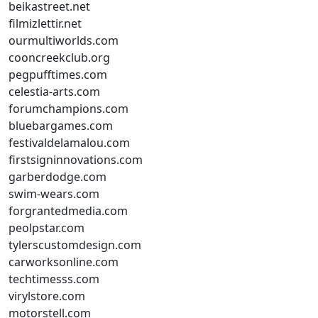
beikastreet.net
filmizlettir.net
ourmultiworlds.com
cooncreekclub.org
pegpufftimes.com
celestia-arts.com
forumchampions.com
bluebargames.com
festivaldelamalou.com
firstsigninnovations.com
garberdodge.com
swim-wears.com
forgrantedmedia.com
peolpstar.com
tylerscustomdesign.com
carworksonline.com
techtimesss.com
virylstore.com
motorstell.com