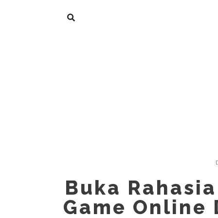
Skip
Search
to
content
Buka Rahasia
Game Online