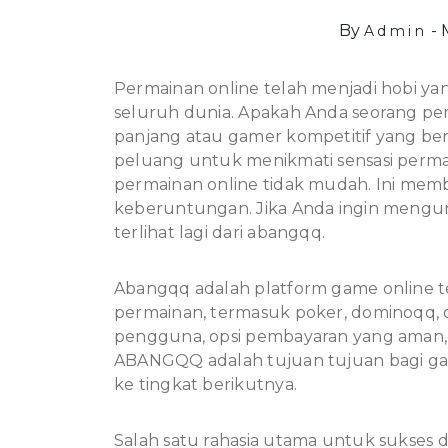
By
Admin
Permainan online telah menjadi hobi yang
seluruh dunia. Apakah Anda seorang pema
panjang atau gamer kompetitif yang be
peluang untuk menikmati sensasi perma
permainan online tidak mudah. Ini membu
keberuntungan. Jika Anda ingin mengung
terlihat lagi dari abangqq.
Abangqq adalah platform game online
permainan, termasuk poker, dominoqq,
pengguna, opsi pembayaran yang aman, 
ABANGQQ adalah tujuan tujuan bagi g
ke tingkat berikutnya.
Salah satu rahasia utama untuk sukses d