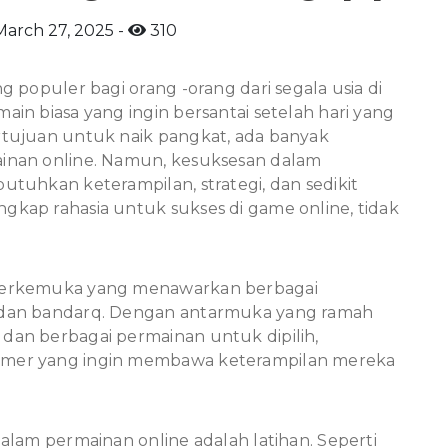
March 27, 2025
310
 populer bagi orang -orang dari segala usia di
in biasa yang ingin bersantai setelah hari yang
rtujuan untuk naik pangkat, ada banyak
inan online. Namun, kesuksesan dalam
tuhkan keterampilan, strategi, dan sedikit
kap rahasia untuk sukses di game online, tidak
 terkemuka yang menawarkan berbagai
 dan bandarq. Dengan antarmuka yang ramah
dan berbagai permainan untuk dipilih,
amer yang ingin membawa keterampilan mereka
alam permainan online adalah latihan. Seperti