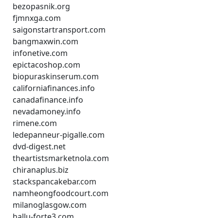
bezopasnik.org
fjmnxga.com
saigonstartransport.com
bangmaxwin.com
infonetive.com
epictacoshop.com
biopuraskinserum.com
californiafinances.info
canadafinance.info
nevadamoney.info
rimene.com
ledepanneur-pigalle.com
dvd-digest.net
theartistsmarketnola.com
chiranaplus.biz
stackspancakebar.com
namheongfoodcourt.com
milanoglasgow.com
hallu-forte3.com