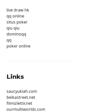
live draw hk
qq online
situs poker
qiu qiu
dominoqq
qq
poker online
Links
saucyukiah.com
beikastreet.net
filmizlettir.net
ourmultiworlds.com