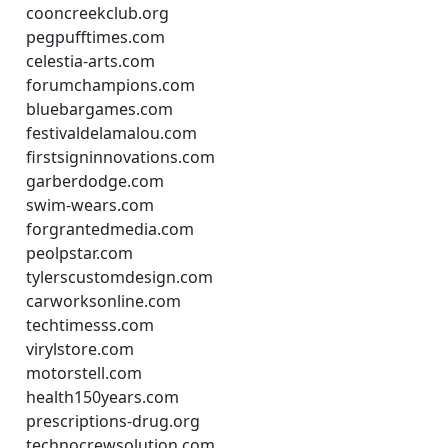
cooncreekclub.org
pegpufftimes.com
celestia-arts.com
forumchampions.com
bluebargames.com
festivaldelamalou.com
firstsigninnovations.com
garberdodge.com
swim-wears.com
forgrantedmedia.com
peolpstar.com
tylerscustomdesign.com
carworksonline.com
techtimesss.com
virylstore.com
motorstell.com
health150years.com
prescriptions-drug.org
technocrewsolution.com