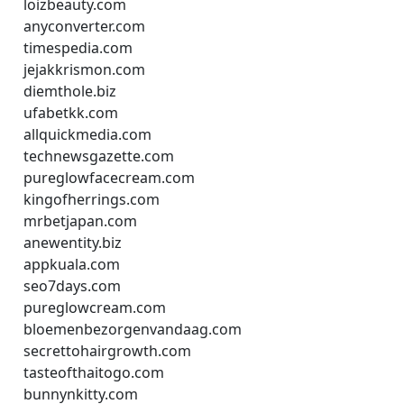
loizbeauty.com
anyconverter.com
timespedia.com
jejakkrismon.com
diemthole.biz
ufabetkk.com
allquickmedia.com
technewsgazette.com
pureglowfacecream.com
kingofherrings.com
mrbetjapan.com
anewentity.biz
appkuala.com
seo7days.com
pureglowcream.com
bloemenbezorgenvandaag.com
secrettohairgrowth.com
tasteofthaitogo.com
bunnynkitty.com