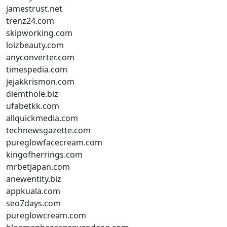
jamestrust.net
trenz24.com
skipworking.com
loizbeauty.com
anyconverter.com
timespedia.com
jejakkrismon.com
diemthole.biz
ufabetkk.com
allquickmedia.com
technewsgazette.com
pureglowfacecream.com
kingofherrings.com
mrbetjapan.com
anewentity.biz
appkuala.com
seo7days.com
pureglowcream.com