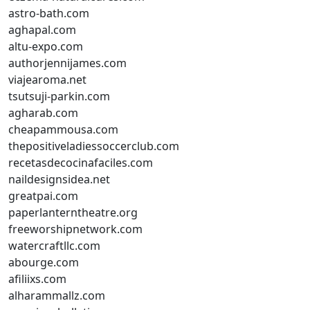
astro-bath.com
aghapal.com
altu-expo.com
authorjennijames.com
viajearoma.net
tsutsuji-parkin.com
agharab.com
cheapammousa.com
thepositiveladiessoccerclub.com
recetasdecocinafaciles.com
naildesignsidea.net
greatpai.com
paperlanterntheatre.org
freeworshipnetwork.com
watercraftllc.com
abourge.com
afiliixs.com
alharammallz.com