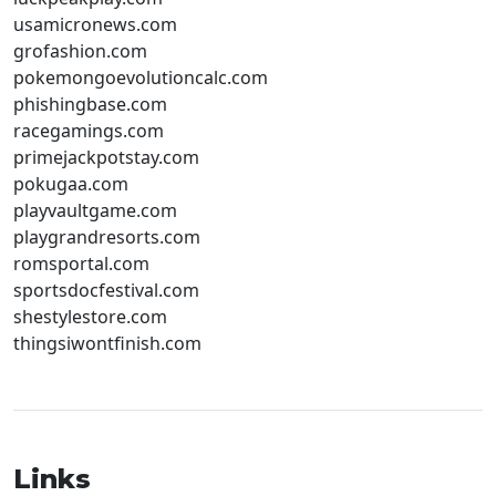
usamicronews.com
grofashion.com
pokemongoevolutioncalc.com
phishingbase.com
racegamings.com
primejackpotstay.com
pokugaa.com
playvaultgame.com
playgrandresorts.com
romsportal.com
sportsdocfestival.com
shestylestore.com
thingsiwontfinish.com
Links