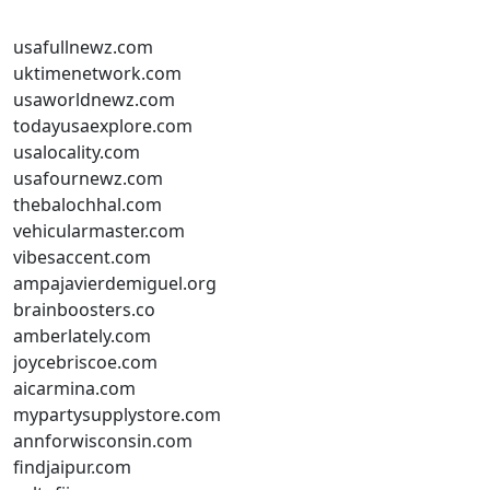
usafullnewz.com
uktimenetwork.com
usaworldnewz.com
todayusaexplore.com
usalocality.com
usafournewz.com
thebalochhal.com
vehicularmaster.com
vibesaccent.com
ampajavierdemiguel.org
brainboosters.co
amberlately.com
joycebriscoe.com
aicarmina.com
mypartysupplystore.com
annforwisconsin.com
findjaipur.com