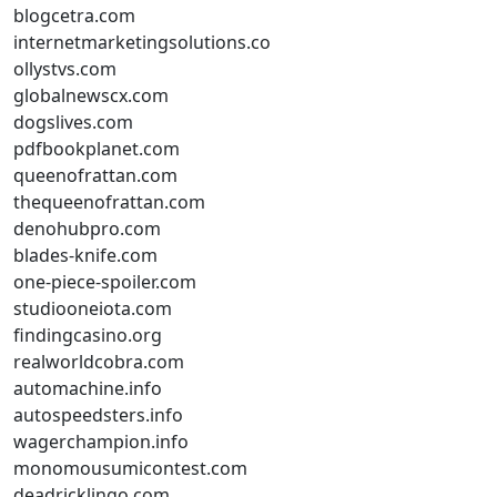
blogcetra.com
internetmarketingsolutions.co
ollystvs.com
globalnewscx.com
dogslives.com
pdfbookplanet.com
queenofrattan.com
thequeenofrattan.com
denohubpro.com
blades-knife.com
one-piece-spoiler.com
studiooneiota.com
findingcasino.org
realworldcobra.com
automachine.info
autospeedsters.info
wagerchampion.info
monomousumicontest.com
deadricklingo.com