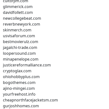
cultofjim.com
glimmerick.com
davidfollett.com
newcollegebeat.com
reverbnewyork.com
skinmerch.com
usvisaforum.com
bestmovierulz.com
jagalchi-trade.com
loopersound.com
minapenelope.com
justicereformalliance.com
cryptoglax.com
ohiohobbyplus.com
bogothemes.com
ajino-mingei.com
yourfreehost.info
cheapnorthfacejacketsm.com
gurjoshhomes.com