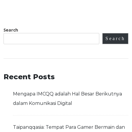
Search
Search
Recent Posts
Mengapa IMCQQ adalah Hal Besar Berikutnya
dalam Komunikasi Digital
Taipanqqasia: Tempat Para Gamer Bermain dan