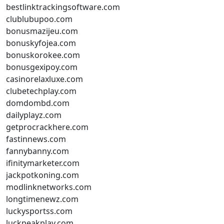
bestlinktrackingsoftware.com
clublubupoo.com
bonusmazijeu.com
bonuskyfojea.com
bonuskorokee.com
bonusgexipoy.com
casinorelaxluxe.com
clubetechplay.com
domdombd.com
dailyplayz.com
getprocrackhere.com
fastinnews.com
fannybanny.com
ifinitymarketer.com
jackpotkoning.com
modlinknetworks.com
longtimenewz.com
luckysportss.com
luckpeakplay.com