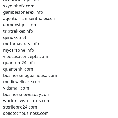
skyglobefx.com
gamblespherex.info
agentur-ramsenthaler.com
eomdesigns.com
triptrekker.info
gendxxi.net
motomasters.info
mycarzone.info
vibecasaconcepts.com
quantum24.info
quantenki.com
businessmagazineusa.com
medicwellcare.com
vidsmall.com
businessnews2day.com
worldnewsrecords.com
sterilepro24.com
solidtechbusiness.com