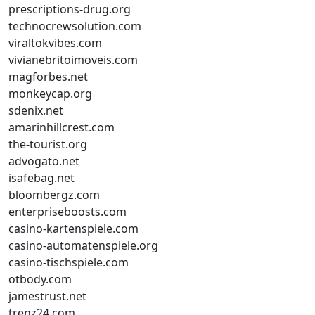
prescriptions-drug.org
technocrewsolution.com
viraltokvibes.com
vivianebritoimoveis.com
magforbes.net
monkeycap.org
sdenix.net
amarinhillcrest.com
the-tourist.org
advogato.net
isafebag.net
bloombergz.com
enterpriseboosts.com
casino-kartenspiele.com
casino-automatenspiele.org
casino-tischspiele.com
otbody.com
jamestrust.net
trenz24.com