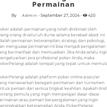
Permainan
By
September 27, 2024
420
Admin
oker adalah permainan yang telah dinikmati oleh
rang-orang di seluruh dunia selama berabad-abad. Ini
dalah permainan keterampilan, strategi, dan psikologi,
an menguasai permainan ini bisa menjadi pengalaman
ang bermanfaat dan memuaskan. Jika Anda selalu ingi
engeluarkan jiwa profesional poker Anda, maka
okerPelangi adalah tempat yang tepat untuk memula
okerPelangi adalah platform poker online populer
ang menawarkan beragam permainan dan turnamen
ntuk pemain dari semua tingkat keahlian. Apakah And
eorang pemula yang ingin mempelajari dasar-dasar
ermainan atau pemain berpengalaman yang ingin
eningkatkan keterampilan Anda, PokerPelangi