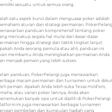
emiliki sesuatu untuk semua orang.
alah satu aspek kunci dalam menguasai poker adalah
emahami aturan dan strategi permainan. PokerPelang
enawarkan panduan komprehensif tentang poker
ang mencakup segala hal mulai dari dasar-dasar
ermainan hingga strategi dan taktik tingkat lanjut.
pakah Anda seorang pemula atau ahli, panduan ini
kan membantu Anda meningkatkan permainan Anda
an menjadi pemain yang lebih sukses.
elain panduan, PokerPelangi juga menawarkan
erbagai macam permainan dan turnamen untuk diikut
leh pemain. Apakah Anda lebih suka Texas Hold’em,
maha, atau varian poker lainnya, Anda akan
enemukan banyak opsi untuk dipilih di PokerPelangi.
latform ini juga menawarkan berbagai turnamen
engan pembelian dan kumpulan hadiah yang