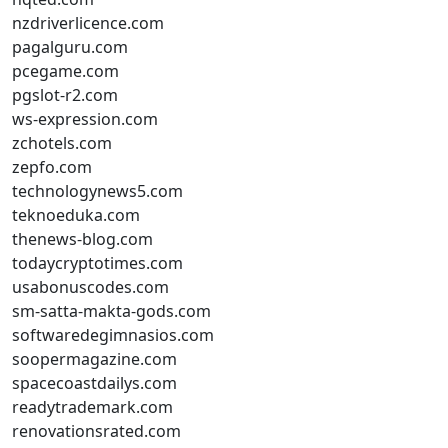
nzdriverlicence.com
pagalguru.com
pcegame.com
pgslot-r2.com
ws-expression.com
zchotels.com
zepfo.com
technologynews5.com
teknoeduka.com
thenews-blog.com
todaycryptotimes.com
usabonuscodes.com
sm-satta-makta-gods.com
softwaredegimnasios.com
soopermagazine.com
spacecoastdailys.com
readytrademark.com
renovationsrated.com