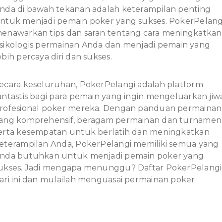
nda di bawah tekanan adalah keterampilan penting
ntuk menjadi pemain poker yang sukses. PokerPelang
enawarkan tips dan saran tentang cara meningkatkan
sikologis permainan Anda dan menjadi pemain yang
ebih percaya diri dan sukses.
ecara keseluruhan, PokerPelangi adalah platform
antastis bagi para pemain yang ingin mengeluarkan jiw
rofesional poker mereka. Dengan panduan permainan
ang komprehensif, beragam permainan dan turnamen
erta kesempatan untuk berlatih dan meningkatkan
eterampilan Anda, PokerPelangi memiliki semua yang
nda butuhkan untuk menjadi pemain poker yang
ukses. Jadi mengapa menunggu? Daftar PokerPelangi
ari ini dan mulailah menguasai permainan poker.