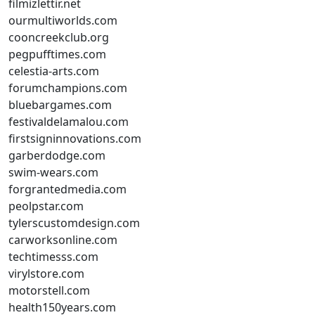
filmizlettir.net
ourmultiworlds.com
cooncreekclub.org
pegpufftimes.com
celestia-arts.com
forumchampions.com
bluebargames.com
festivaldelamalou.com
firstsigninnovations.com
garberdodge.com
swim-wears.com
forgrantedmedia.com
peolpstar.com
tylerscustomdesign.com
carworksonline.com
techtimesss.com
virylstore.com
motorstell.com
health150years.com