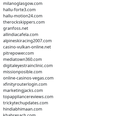
milanoglasgow.com
hallu-forte3.com
hallu-motion24.com
therockskippers.com
granfoss.net
allindiacafela.com
alpineskiracing2007.com
casino-vulkan-online.net
pitrepower.com
mediatown360.com
digitaleyestrainclinic.com
missionposible.com
online-casinos-vegas.com
xfinityrouterlogin.com
marketingjacks.com
topappliancereviews.com
trickytechupdates.com
hindiabhimaan.com
khabresach.com