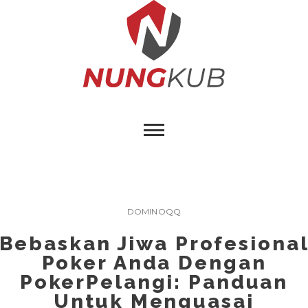
Skip
to
content
Tips Mendaftar Di Agen Slot
Pelajari tips mendaftar di agen slot gacor dengan
proses cepat. Ikuti panduan ini untuk mulai bermain
Gacor Dengan Proses Cepat
dan menangkan hadiah besar dalam waktu singkat.
DOMINOQQ
Bebaskan Jiwa Profesiona
Poker Anda Dengan
PokerPelangi: Panduan
Untuk Menguasai