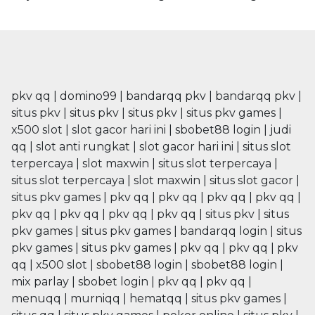
pkv qq
|
domino99
|
bandarqq pkv
|
bandarqq pkv
|
situs pkv
|
situs pkv
|
situs pkv
|
situs pkv games
|
x500 slot
|
slot gacor hari ini
|
sbobet88 login
|
judi
qq
|
slot anti rungkat
|
slot gacor hari ini
|
situs slot
terpercaya
|
slot maxwin
|
situs slot terpercaya
|
situs slot terpercaya
|
slot maxwin
|
situs slot gacor
|
situs pkv games
|
pkv qq
|
pkv qq
|
pkv qq
|
pkv qq
|
pkv qq
|
pkv qq
|
pkv qq
|
pkv qq
|
situs pkv
|
situs
pkv games
|
situs pkv games
|
bandarqq login
|
situs
pkv games
|
situs pkv games
|
pkv qq
|
pkv qq
|
pkv
qq
|
x500 slot
|
sbobet88 login
|
sbobet88 login
|
mix parlay
|
sbobet login
|
pkv qq
|
pkv qq
|
menuqq
|
murniqq
|
hematqq
|
situs pkv games
|