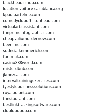
blackheadsshop.com
location-voiture-casablanca.org
kpaulbartelme.com
comedyclubofhiltonhead.com
virtualartsassistant.com
theprimeinfographics.com
cheapvaliumordernow.com
beenime.com
sodecia-kemmerich.com
fun-mak.com
casino888world.com
misterdbnb.com
jkmezcal.com
intervaltrainingexercises.com
tyestylebusinesssolutions.com
royalpoipet.com
thestaurant.com
bestlinktrackingsoftware.com
clublubupoo.com