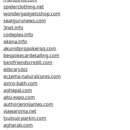
spiderclothing.net
wondergadgetsshop.com
seatgurunews.com
3net.info
codeplex.info
okena.info
akunidpropokerqq.com
bespokecardetailing.com
bestfriendscredit.com
elibrary.biz
eczema-naturalcures.com
astro-bath.com
aghapal.com
altu-expo.com
authorjennijames.com
viajearoma.net
tsutsuji-parkin.com
agharab.com