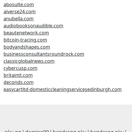
abosulte.com
aiverse24.com
anubella.com
audiobooksonaudible.com
beautenetwork.com
bitcoin-tracing.com
bodyandshapes.com
businessconsultantsroundrock.com
classicglobalnews.com
cybercusp.com
britaintt.com
deconds.com
easycartltd-domesticcleaningservicesedinburgh.com