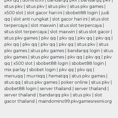
pkv qq
|
domino99
|
bandarqq pkv
|
bandarqq pkv
|
situs pkv
|
situs pkv
|
situs pkv
|
situs pkv games
|
x500 slot
|
slot gacor hari ini
|
sbobet88 login
|
judi
qq
|
slot anti rungkat
|
slot gacor hari ini
|
situs slot
terpercaya
|
slot maxwin
|
situs slot terpercaya
|
situs slot terpercaya
|
slot maxwin
|
situs slot gacor
|
situs pkv games
|
pkv qq
|
pkv qq
|
pkv qq
|
pkv qq
|
pkv qq
|
pkv qq
|
pkv qq
|
pkv qq
|
situs pkv
|
situs
pkv games
|
situs pkv games
|
bandarqq login
|
situs
pkv games
|
situs pkv games
|
pkv qq
|
pkv qq
|
pkv
qq
|
x500 slot
|
sbobet88 login
|
sbobet88 login
|
mix parlay
|
sbobet login
|
pkv qq
|
pkv qq
|
menuqq
|
murniqq
|
hematqq
|
situs pkv games
|
situs qq
|
situs pkv games
|
poker online
|
situs pkv
|
sbobet88 login
|
server thailand
|
server thailand
|
server thailand
|
bandarqq pkv
|
situs pkv
|
slot
gacor thailand
|
maindomino99.pkvgamesresmi.org