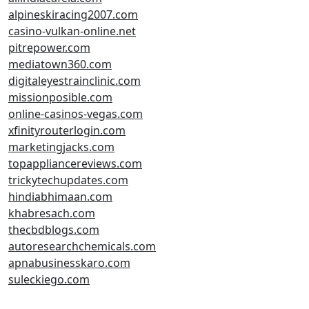
alpineskiracing2007.com
casino-vulkan-online.net
pitrepower.com
mediatown360.com
digitaleyestrainclinic.com
missionposible.com
online-casinos-vegas.com
xfinityrouterlogin.com
marketingjacks.com
topappliancereviews.com
trickytechupdates.com
hindiabhimaan.com
khabresach.com
thecbdblogs.com
autoresearchchemicals.com
apnabusinesskaro.com
suleckiego.com