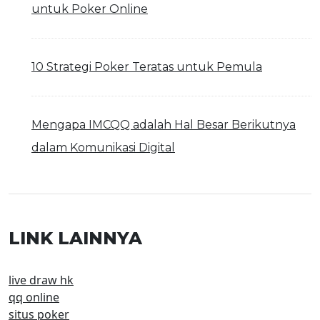
untuk Poker Online
10 Strategi Poker Teratas untuk Pemula
Mengapa IMCQQ adalah Hal Besar Berikutnya
dalam Komunikasi Digital
LINK LAINNYA
live draw hk
qq online
situs poker