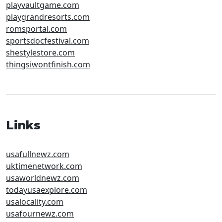
playvaultgame.com
playgrandresorts.com
romsportal.com
sportsdocfestival.com
shestylestore.com
thingsiwontfinish.com
Links
usafullnewz.com
uktimenetwork.com
usaworldnewz.com
todayusaexplore.com
usalocality.com
usafournewz.com