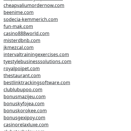
cheapvaliumordernow.com
beenime.com
sodecia-kemmerich.com
fun-mak.com
casino888world.com
misterdbnb.com
jkmezcal.com
intervaltrainingexercises.com
tyestylebusinesssolutions.com
royalpoipet.com
thestaurant.com
bestlinktrackingsoftware.com
clublubupoo.com
bonusmazijeu.com
bonuskyfojea.com
bonuskorokee.com
bonusgexipoy.com
casinorelaxluxe.com