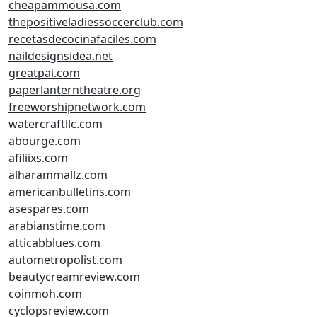
cheapammousa.com
thepositiveladiessoccerclub.com
recetasdecocinafaciles.com
naildesignsidea.net
greatpai.com
paperlanterntheatre.org
freeworshipnetwork.com
watercraftllc.com
abourge.com
afiliixs.com
alharammallz.com
americanbulletins.com
asespares.com
arabianstime.com
atticabblues.com
autometropolist.com
beautycreamreview.com
coinmoh.com
cyclopsreview.com