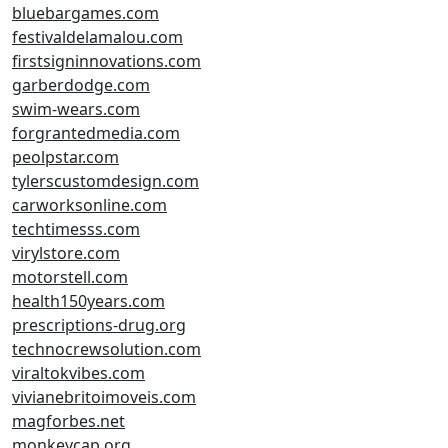
bluebargames.com
festivaldelamalou.com
firstsigninnovations.com
garberdodge.com
swim-wears.com
forgrantedmedia.com
peolpstar.com
tylerscustomdesign.com
carworksonline.com
techtimesss.com
virylstore.com
motorstell.com
health150years.com
prescriptions-drug.org
technocrewsolution.com
viraltokvibes.com
vivianebritoimoveis.com
magforbes.net
monkeycap.org