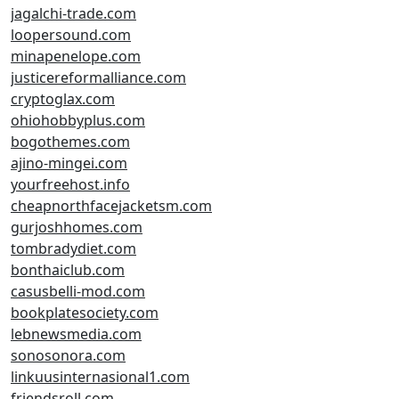
jagalchi-trade.com
loopersound.com
minapenelope.com
justicereformalliance.com
cryptoglax.com
ohiohobbyplus.com
bogothemes.com
ajino-mingei.com
yourfreehost.info
cheapnorthfacejacketsm.com
gurjoshhomes.com
tombradydiet.com
bonthaiclub.com
casusbelli-mod.com
bookplatesociety.com
lebnewsmedia.com
sonosonora.com
linkuusinternasional1.com
friendsroll.com