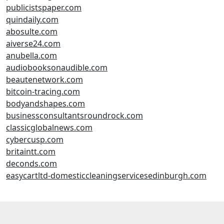
publicistspaper.com
quindaily.com
abosulte.com
aiverse24.com
anubella.com
audiobooksonaudible.com
beautenetwork.com
bitcoin-tracing.com
bodyandshapes.com
businessconsultantsroundrock.com
classicglobalnews.com
cybercusp.com
britaintt.com
deconds.com
easycartltd-domesticcleaningservicesedinburgh.com