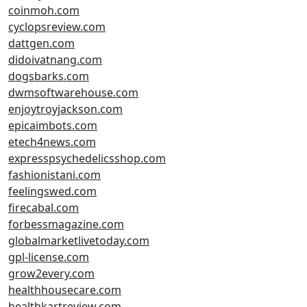
coinmoh.com
cyclopsreview.com
dattgen.com
didoivatnang.com
dogsbarks.com
dwmsoftwarehouse.com
enjoytroyjackson.com
epicaimbots.com
etech4news.com
expresspsychedelicsshop.com
fashionistani.com
feelingswed.com
firecabal.com
forbessmagazine.com
globalmarketlivetoday.com
gpl-license.com
grow2every.com
healthhousecare.com
healthkartreview.com