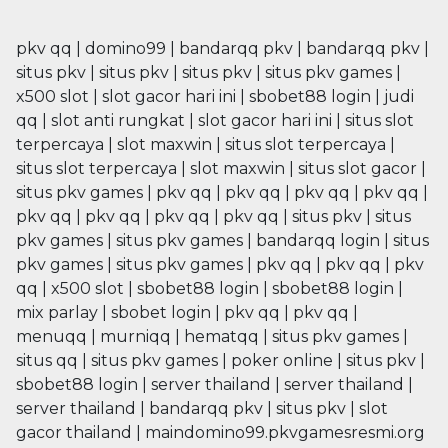
pkv qq
|
domino99
|
bandarqq pkv
|
bandarqq pkv
|
situs pkv
|
situs pkv
|
situs pkv
|
situs pkv games
|
x500 slot
|
slot gacor hari ini
|
sbobet88 login
|
judi
qq
|
slot anti rungkat
|
slot gacor hari ini
|
situs slot
terpercaya
|
slot maxwin
|
situs slot terpercaya
|
situs slot terpercaya
|
slot maxwin
|
situs slot gacor
|
situs pkv games
|
pkv qq
|
pkv qq
|
pkv qq
|
pkv qq
|
pkv qq
|
pkv qq
|
pkv qq
|
pkv qq
|
situs pkv
|
situs
pkv games
|
situs pkv games
|
bandarqq login
|
situs
pkv games
|
situs pkv games
|
pkv qq
|
pkv qq
|
pkv
qq
|
x500 slot
|
sbobet88 login
|
sbobet88 login
|
mix parlay
|
sbobet login
|
pkv qq
|
pkv qq
|
menuqq
|
murniqq
|
hematqq
|
situs pkv games
|
situs qq
|
situs pkv games
|
poker online
|
situs pkv
|
sbobet88 login
|
server thailand
|
server thailand
|
server thailand
|
bandarqq pkv
|
situs pkv
|
slot
gacor thailand
|
maindomino99.pkvgamesresmi.org