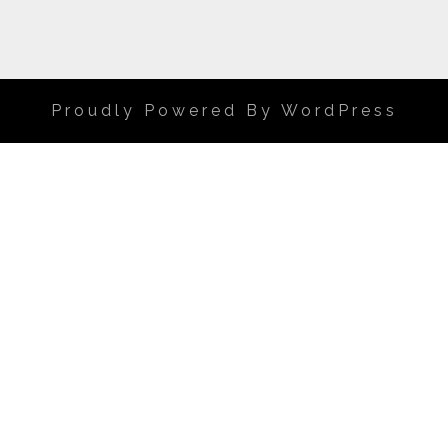
Proudly Powered By WordPress