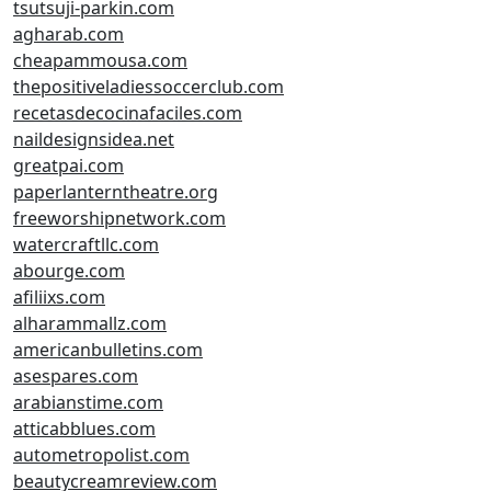
tsutsuji-parkin.com
agharab.com
cheapammousa.com
thepositiveladiessoccerclub.com
recetasdecocinafaciles.com
naildesignsidea.net
greatpai.com
paperlanterntheatre.org
freeworshipnetwork.com
watercraftllc.com
abourge.com
afiliixs.com
alharammallz.com
americanbulletins.com
asespares.com
arabianstime.com
atticabblues.com
autometropolist.com
beautycreamreview.com