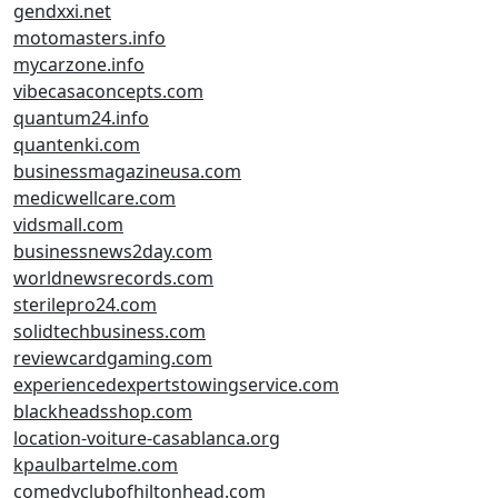
gendxxi.net
motomasters.info
mycarzone.info
vibecasaconcepts.com
quantum24.info
quantenki.com
businessmagazineusa.com
medicwellcare.com
vidsmall.com
businessnews2day.com
worldnewsrecords.com
sterilepro24.com
solidtechbusiness.com
reviewcardgaming.com
experiencedexpertstowingservice.com
blackheadsshop.com
location-voiture-casablanca.org
kpaulbartelme.com
comedyclubofhiltonhead.com