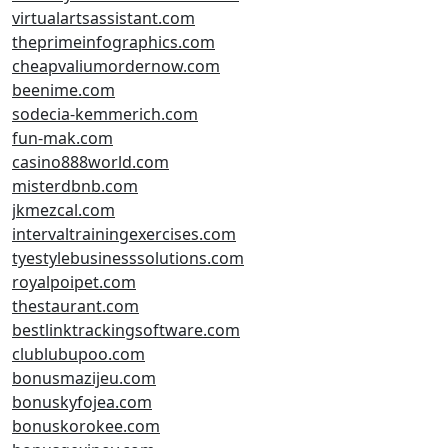
virtualartsassistant.com
theprimeinfographics.com
cheapvaliumordernow.com
beenime.com
sodecia-kemmerich.com
fun-mak.com
casino888world.com
misterdbnb.com
jkmezcal.com
intervaltrainingexercises.com
tyestylebusinesssolutions.com
royalpoipet.com
thestaurant.com
bestlinktrackingsoftware.com
clublubupoo.com
bonusmazijeu.com
bonuskyfojea.com
bonuskorokee.com