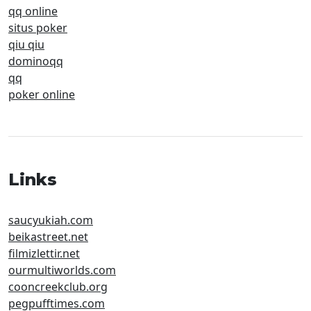
qq online
situs poker
qiu qiu
dominoqq
qq
poker online
Links
saucyukiah.com
beikastreet.net
filmizlettir.net
ourmultiworlds.com
cooncreekclub.org
pegpufftimes.com