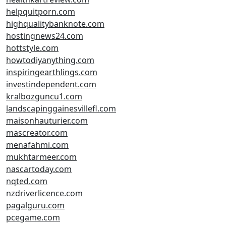
helpquitporn.com
highqualitybanknote.com
hostingnews24.com
hottstyle.com
howtodiyanything.com
inspiringearthlings.com
investindependent.com
kralbozguncu1.com
landscapinggainesvillefl.com
maisonhauturier.com
mascreator.com
menafahmi.com
mukhtarmeer.com
nascartoday.com
nqted.com
nzdriverlicence.com
pagalguru.com
pcegame.com