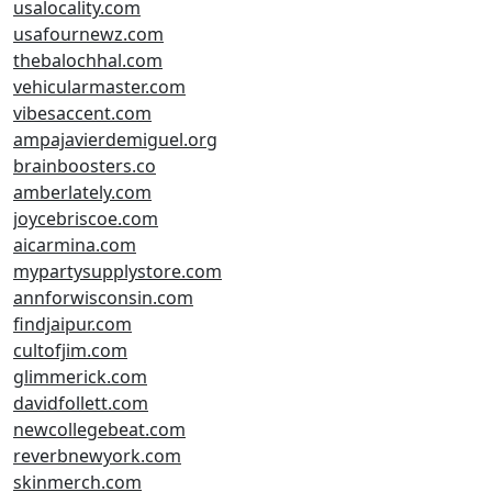
usalocality.com
usafournewz.com
thebalochhal.com
vehicularmaster.com
vibesaccent.com
ampajavierdemiguel.org
brainboosters.co
amberlately.com
joycebriscoe.com
aicarmina.com
mypartysupplystore.com
annforwisconsin.com
findjaipur.com
cultofjim.com
glimmerick.com
davidfollett.com
newcollegebeat.com
reverbnewyork.com
skinmerch.com