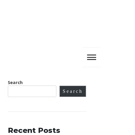
Menu
Di Agen Slot Gacor
an proses cepat. Ikuti panduan ini untuk mulai bermain
 besar dalam waktu singkat.
roses Cepat
Search
Search
Recent Posts