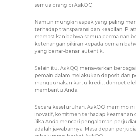
semua orang di AsikQQ.
Namun mungkin aspek yang paling men
terhadap transparansi dan keadilan. Pl
memastikan bahwa semua permainan ben
ketenangan pikiran kepada pemain ba
yang benar-benar autentik.
Selain itu, AsikQQ menawarkan berbag
pemain dalam melakukan deposit dan pe
menggunakan kartu kredit, dompet elekt
membantu Anda.
Secara keseluruhan, AsikQQ memimpin in
inovatif, komitmen terhadap keamanan 
Jika Anda mencari pengalaman perjudi
adalah jawabannya. Masa depan perjudian 