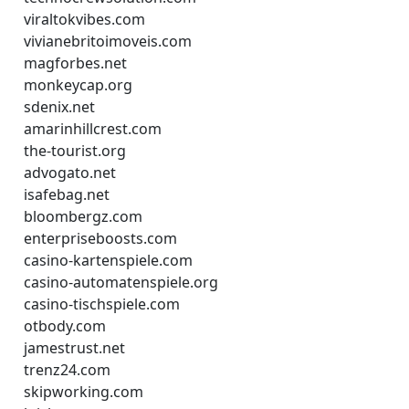
viraltokvibes.com
vivianebritoimoveis.com
magforbes.net
monkeycap.org
sdenix.net
amarinhillcrest.com
the-tourist.org
advogato.net
isafebag.net
bloombergz.com
enterpriseboosts.com
casino-kartenspiele.com
casino-automatenspiele.org
casino-tischspiele.com
otbody.com
jamestrust.net
trenz24.com
skipworking.com