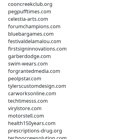
cooncreekclub.org
pegpufftimes.com
celestia-arts.com
forumchampions.com
bluebargames.com
festivaldelamalou.com
firstsigninnovations.com
garberdodge.com
swim-wears.com
forgrantedmedia.com
peolpstar.com
tylerscustomdesign.com
carworksonline.com
techtimesss.com
virylstore.com
motorstell.com
health150years.com
prescriptions-drug.org
technocrewsolution.com