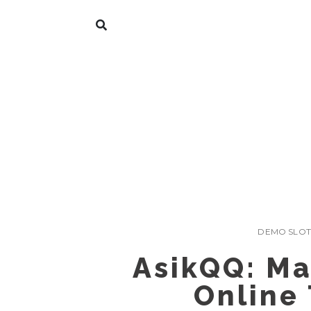
Skip
Search
to
content
DEMO SLO
AsikQQ: Ma
Online 