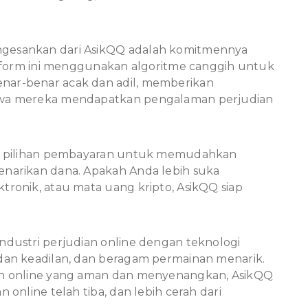
gesankan dari AsikQQ adalah komitmennya
atform ini menggunakan algoritme canggih untuk
ar-benar acak dan adil, memberikan
hwa mereka mendapatkan pengalaman perjudian
ai pilihan pembayaran untuk memudahkan
narikan dana. Apakah Anda lebih suka
ronik, atau mata uang kripto, AsikQQ siap
dustri perjudian online dengan teknologi
dan keadilan, dan beragam permainan menarik.
an online yang aman dan menyenangkan, AsikQQ
online telah tiba, dan lebih cerah dari