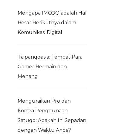
Mengapa IMCQQ adalah Hal
Besar Berikutnya dalam
Komunikasi Digital
Taipanqqasia: Tempat Para
Gamer Bermain dan
Menang
Menguraikan Pro dan
Kontra Penggunaan
Satuqq: Apakah Ini Sepadan
dengan Waktu Anda?