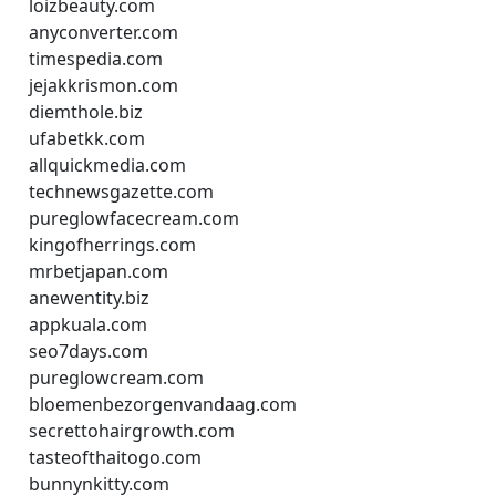
loizbeauty.com
anyconverter.com
timespedia.com
jejakkrismon.com
diemthole.biz
ufabetkk.com
allquickmedia.com
technewsgazette.com
pureglowfacecream.com
kingofherrings.com
mrbetjapan.com
anewentity.biz
appkuala.com
seo7days.com
pureglowcream.com
bloemenbezorgenvandaag.com
secrettohairgrowth.com
tasteofthaitogo.com
bunnynkitty.com