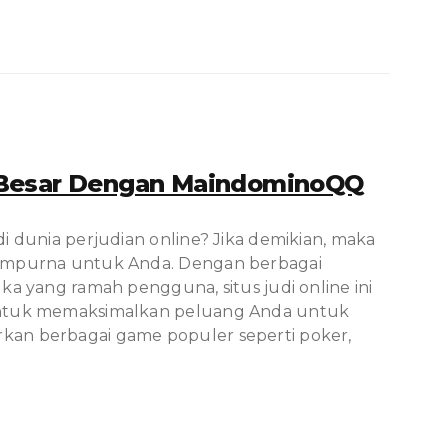
 Besar Dengan MaindominoQQ
 dunia perjudian online? Jika demikian, maka
empurna untuk Anda. Dengan berbagai
a yang ramah pengguna, situs judi online ini
ntuk memaksimalkan peluang Anda untuk
n berbagai game populer seperti poker,