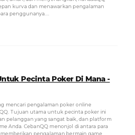
 depan kurva dan menawarkan pengalaman
para penggunanya.…
tuk Pecinta Poker Di Mana -
ng mencari pengalaman poker online
anQQ. Tujuan utama untuk pecinta poker ini
n pelanggan yang sangat baik, dan platform
e Anda. CebanQQ menonjol di antara para
k memberikan pengalaman bermain game