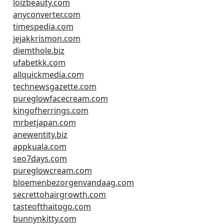
loizbeauty.com
anyconverter.com
timespedia.com
jejakkrismon.com
diemthole.biz
ufabetkk.com
allquickmedia.com
technewsgazette.com
pureglowfacecream.com
kingofherrings.com
mrbetjapan.com
anewentity.biz
appkuala.com
seo7days.com
pureglowcream.com
bloemenbezorgenvandaag.com
secrettohairgrowth.com
tasteofthaitogo.com
bunnynkitty.com