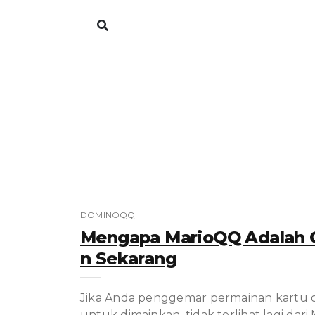
Skip
Search
to
content
DOMINOQQ
Mengapa MarioQQ Adalah 
N Sekarang
Jika Anda penggemar permainan kartu 
untuk dimainkan, tidak terlihat lagi da