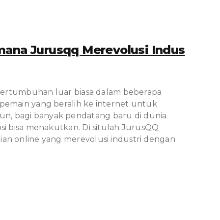
mana Jurusqq Merevolusi Indus
t pertumbuhan luar biasa dalam beberapa
pemain yang beralih ke internet untuk
, bagi banyak pendatang baru di dunia
si bisa menakutkan. Di situlah JurusQQ
an online yang merevolusi industri dengan