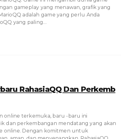
engan gameplay yang menawan, grafik yang
 MarioQQ adalah game yang perlu Anda
rioQQ yang paling…
erbaru RahasiaQQ Dan Perkemb
n online terkemuka, baru -baru ini
ik dan perkembangan mendatang yang akan
e online. Dengan komitmen untuk
an, aman, dan menyenangkan, RahasiaQQ