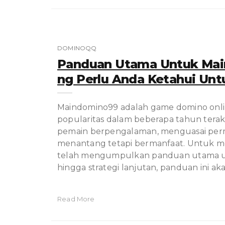
DOMINOQQ
Panduan Utama Untuk Main
Ng Perlu Anda Ketahui Un
Maindomino99 adalah game domino onli
popularitas dalam beberapa tahun tera
pemain berpengalaman, menguasai perm
menantang tetapi bermanfaat. Untuk m
telah mengumpulkan panduan utama un
hingga strategi lanjutan, panduan ini 
Read More